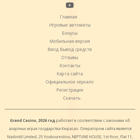
Главная
Игровые автоматы
Бонусы
Мобильная версия
Ввод Вывод средств
Отзывы
Контакты
Карта сайта
Официальное зеркало
Регистрация
Скачать
Grand Casino, 2026 год
работает в соответствии с законами об
азартных играх государства Кюрасао. Оператором сайта является
Nadontil Limited, 25 Voukourestiou, NEPTUNE HOUSE, 1st floor, Flat 11,