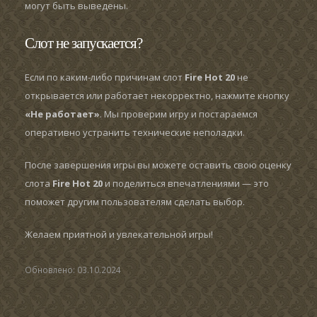
могут быть выведены.
Слот не запускается?
Если по каким-либо причинам слот
Fire Hot 20
не
открывается или работает некорректно, нажмите кнопку
«Не работает»
. Мы проверим игру и постараемся
оперативно устранить технические неполадки.
После завершения игры вы можете оставить свою оценку
слота
Fire Hot 20
и поделиться впечатлениями — это
поможет другим пользователям сделать выбор.
Желаем приятной и увлекательной игры!
Обновлено:
03.10.2024