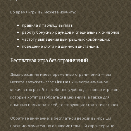
Во время игры вы можете изучить:
правила и таблицу выплат;
работу бонусных раундов и специальных символов;
частоту выпадения выигрышных комбинаций;
поведение слота на длинной дистанции.
Бесплатная игра без ограничений
Демо-режим не имеет временных ограничений — вы
можете запускать слот
Fire Hot 20
неограниченное
количество раз. Это особенно удобно для новых игроков,
которые хотят разобраться в механике, а также для
опытных пользователей, тестирующих стратегии ставок.
Обратите внимание: в бесплатной версии выигрыши
носят исключительно ознакомительный характер и не