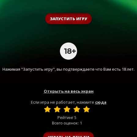
ЗАПУСТИТЬ ИГРУ
Нажимая "Запустить игру", вы подтверждаете что Вам есть 18 лет.
Открыть на весь экран
Если игра не работает, нажмите
сюда
Рейтинг
5
Всего оценок:
1