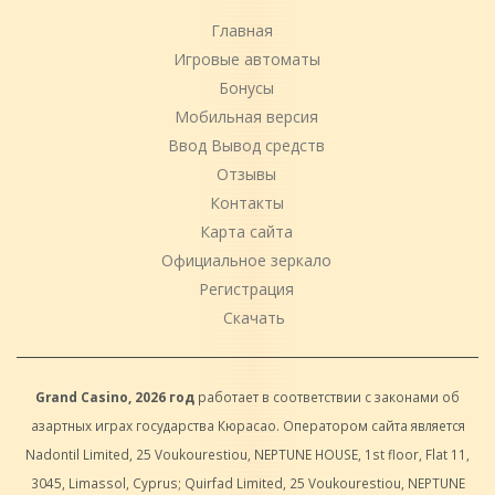
Главная
Игровые автоматы
Бонусы
Мобильная версия
Ввод Вывод средств
Отзывы
Контакты
Карта сайта
Официальное зеркало
Регистрация
Скачать
Grand Casino, 2026 год
работает в соответствии с законами об
азартных играх государства Кюрасао. Оператором сайта является
Nadontil Limited, 25 Voukourestiou, NEPTUNE HOUSE, 1st floor, Flat 11,
3045, Limassol, Cyprus; Quirfad Limited, 25 Voukourestiou, NEPTUNE