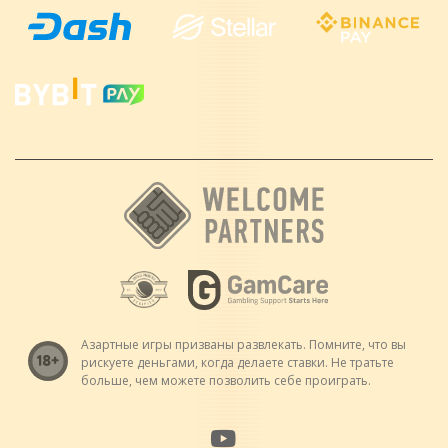
Азартные игры призваны развлекать. Помните, что вы
рискуете деньгами, когда делаете ставки. Не тратьте
больше, чем можете позволить себе проиграть.