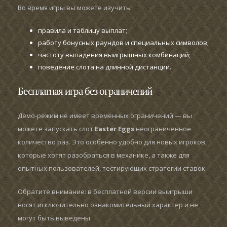
Во время игры вы можете изучить:
правила и таблицу выплат;
работу бонусных раундов и специальных символов;
частоту выпадения выигрышных комбинаций;
поведение слота на длинной дистанции.
Бесплатная игра без ограничений
Демо-режим не имеет временных ограничений — вы
можете запускать слот
Easter Eggs
неограниченное
количество раз. Это особенно удобно для новых игроков,
которые хотят разобраться в механике, а также для
опытных пользователей, тестирующих стратегии ставок.
Обратите внимание: в бесплатной версии выигрыши
носят исключительно ознакомительный характер и не
могут быть выведены.