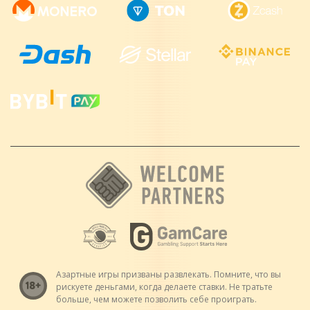
Азартные игры призваны развлекать. Помните, что вы
рискуете деньгами, когда делаете ставки. Не тратьте
больше, чем можете позволить себе проиграть.