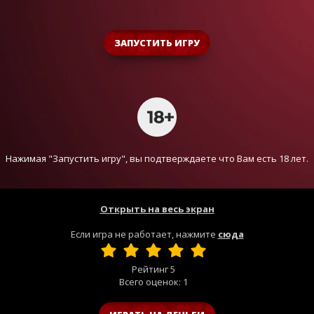
ЗАПУСТИТЬ ИГРУ
Нажимая "Запустить игру", вы подтверждаете что Вам есть 18 лет.
Открыть на весь экран
Если игра не работает, нажмите
сюда
Рейтинг
5
Всего оценок:
1