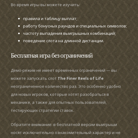
Во время игры вы можете изучить:
правила и таблицу выплат;
работу бонусных раундов и специальных символов;
частоту выпадения выигрышных комбинаций;
поведение слота на длинной дистанции.
Бесплатная игра без ограничений
Демо-режим не имеет временных ограничений — вы
можете запускать слот
The Finer Reels of Life
неограниченное количество раз. Это особенно удобно
для новых игроков, которые хотят разобраться в
механике, а также для опытных пользователей,
тестирующих стратегии ставок.
Обратите внимание: в бесплатной версии выигрыши
носят исключительно ознакомительный характер и не