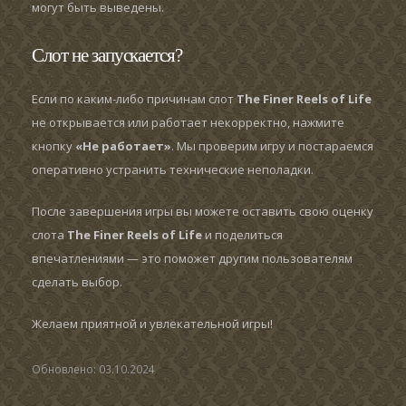
могут быть выведены.
Слот не запускается?
Если по каким-либо причинам слот
The Finer Reels of Life
не открывается или работает некорректно, нажмите
кнопку
«Не работает»
. Мы проверим игру и постараемся
оперативно устранить технические неполадки.
После завершения игры вы можете оставить свою оценку
слота
The Finer Reels of Life
и поделиться
впечатлениями — это поможет другим пользователям
сделать выбор.
Желаем приятной и увлекательной игры!
Обновлено:
03.10.2024