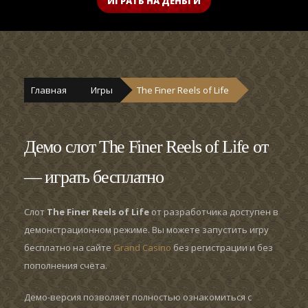
ИГРАТЬ НА ДЕНЬГИ
Главная
Игры
The Finer Reels of Life
Демо слот The Finer Reels of Life от
— играть бесплатно
Слот
The Finer Reels of Life
от разработчика
доступен в
демонстрационном режиме. Вы можете запустить игру
бесплатно на сайте
Grand Casino
без регистрации и без
пополнения счёта.
Демо-версия позволяет полностью ознакомиться с