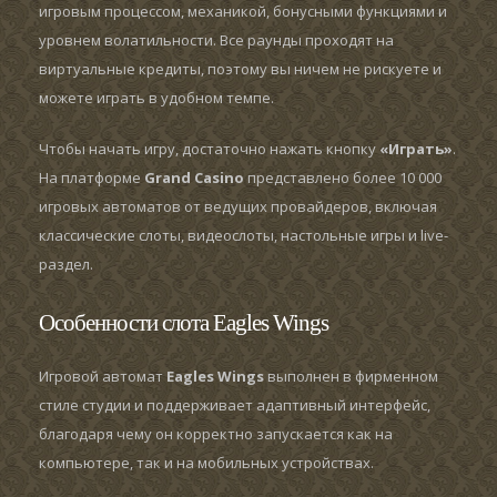
игровым процессом, механикой, бонусными функциями и
уровнем волатильности. Все раунды проходят на
виртуальные кредиты, поэтому вы ничем не рискуете и
можете играть в удобном темпе.
Чтобы начать игру, достаточно нажать кнопку
«Играть»
.
На платформе
Grand Casino
представлено более 10 000
игровых автоматов от ведущих провайдеров, включая
классические слоты, видеослоты, настольные игры и live-
раздел.
Особенности слота Eagles Wings
Игровой автомат
Eagles Wings
выполнен в фирменном
стиле студии
и поддерживает адаптивный интерфейс,
благодаря чему он корректно запускается как на
компьютере, так и на мобильных устройствах.