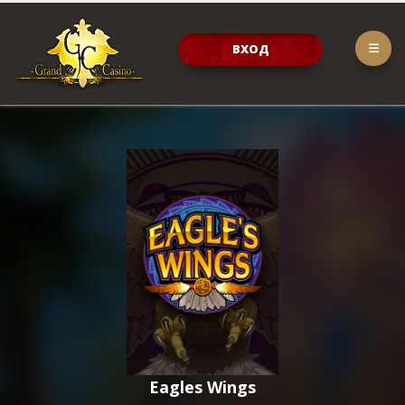
ВХОД
Eagles Wings