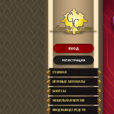
ВХОД
РЕГИСТРАЦИЯ
ГЛАВНАЯ
ИГРОВЫЕ АВТОМАТЫ
БОНУСЫ
МОБИЛЬНАЯ ВЕРСИЯ
ВВОД ВЫВОД СРЕДСТВ