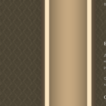
В
Д
н
р
О
х