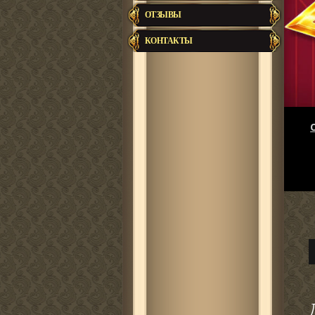
ОТЗЫВЫ
КОНТАКТЫ