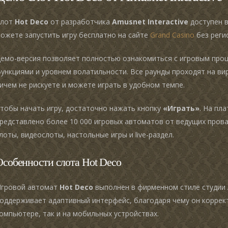
Слот
Hot Deco
от разработчика
Amusnet Interactive
доступен 
ожете запустить игру бесплатно на сайте
Grand Casino
без реги
емо-версия позволяет полностью ознакомиться с игровым проц
ункциями и уровнем волатильности. Все раунды проходят на ви
ичем не рискуете и можете играть в удобном темпе.
тобы начать игру, достаточно нажать кнопку
«Играть»
. На пл
редставлено более 10 000 игровых автоматов от ведущих прова
лоты, видеослоты, настольные игры и live-раздел.
Особенности слота Hot Deco
гровой автомат
Hot Deco
выполнен в фирменном стиле студии
оддерживает адаптивный интерфейс, благодаря чему он коррект
омпьютере, так и на мобильных устройствах.