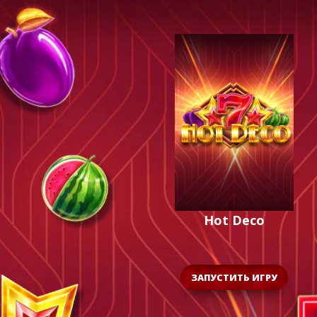
Hot Deco
ЗАПУСТИТЬ ИГРУ