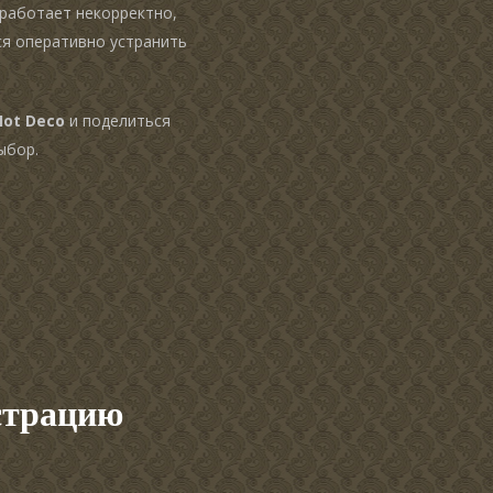
работает некорректно,
ся оперативно устранить
Hot Deco
и поделиться
ыбор.
истрацию