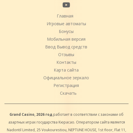
Главная
Игровые автоматы
Бонусы
Мобильная версия
Ввод Вывод средств
Отзывы
Контакты
Карта сайта
Официальное зеркало
Регистрация
Скачать
Grand Casino, 2026 год
работает в соответствии с законами об
азартных играх государства Кюрасао. Оператором сайта является
Nadontil Limited, 25 Voukourestiou, NEPTUNE HOUSE, 1st floor, Flat 11,