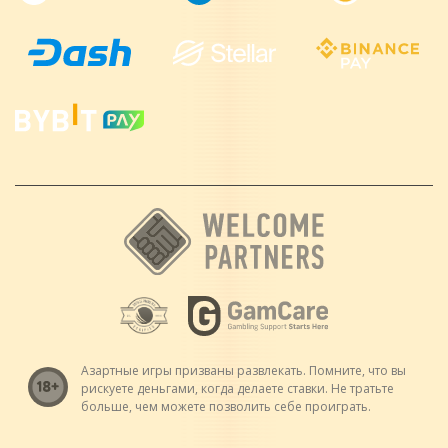
Азартные игры призваны развлекать. Помните, что вы
рискуете деньгами, когда делаете ставки. Не тратьте
больше, чем можете позволить себе проиграть.