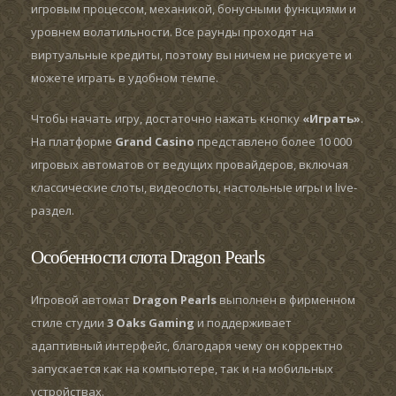
игровым процессом, механикой, бонусными функциями и
уровнем волатильности. Все раунды проходят на
виртуальные кредиты, поэтому вы ничем не рискуете и
можете играть в удобном темпе.
Чтобы начать игру, достаточно нажать кнопку
«Играть»
.
На платформе
Grand Casino
представлено более 10 000
игровых автоматов от ведущих провайдеров, включая
классические слоты, видеослоты, настольные игры и live-
раздел.
Особенности слота Dragon Pearls
Игровой автомат
Dragon Pearls
выполнен в фирменном
стиле студии
3 Oaks Gaming
и поддерживает
адаптивный интерфейс, благодаря чему он корректно
запускается как на компьютере, так и на мобильных
устройствах.