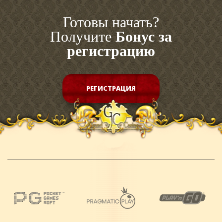
Готовы начать?
Получите
Бонус за
регистрацию
РЕГИСТРАЦИЯ