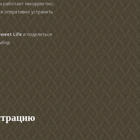
и работает некорректно,
ся оперативно устранить
Sweet Life
и поделиться
ыбор.
истрацию