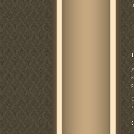
В
Д
н
р
О
х