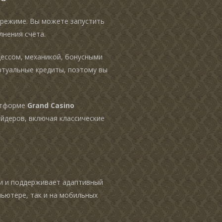
 режиме. Вы можете запустить
лнения счёта.
ессом, механикой, бонусными
ртуальные кредиты, поэтому вы
атформе
Grand Casino
йдеров, включая классические
ии
и поддерживает адаптивный
пьютере, так и на мобильных