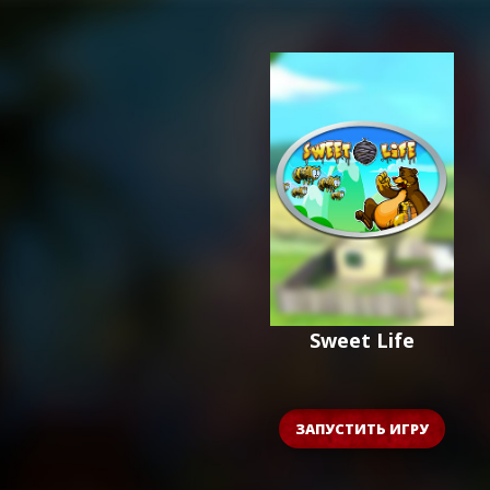
Sweet Life
ЗАПУСТИТЬ ИГРУ