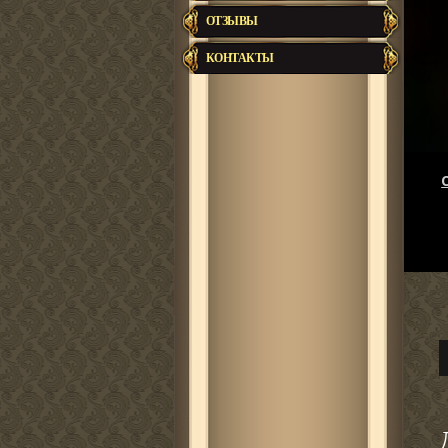
ОТЗЫВЫ
КОНТАКТЫ