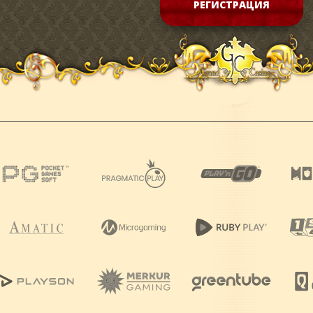
РЕГИСТРАЦИЯ