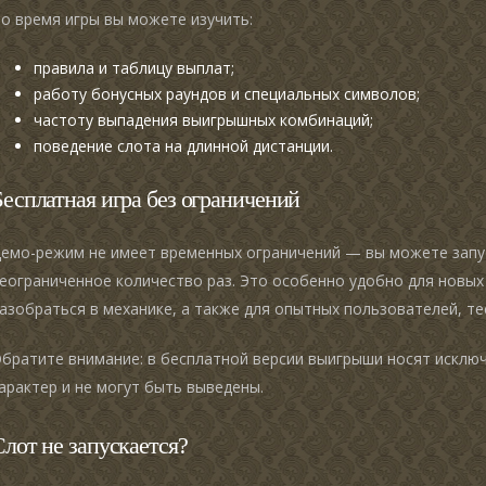
о время игры вы можете изучить:
правила и таблицу выплат;
работу бонусных раундов и специальных символов;
частоту выпадения выигрышных комбинаций;
поведение слота на длинной дистанции.
Бесплатная игра без ограничений
емо-режим не имеет временных ограничений — вы можете запу
еограниченное количество раз. Это особенно удобно для новых
азобраться в механике, а также для опытных пользователей, те
братите внимание: в бесплатной версии выигрыши носят искл
арактер и не могут быть выведены.
Слот не запускается?