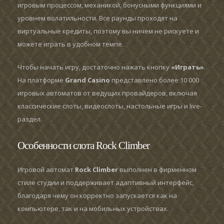
игровым процессом, механикой, бонусными функциями и
уровнем волатильности. Все раунды проходят на
виртуальные кредиты, поэтому вы ничем не рискуете и
можете играть в удобном темпе.
Чтобы начать игру, достаточно нажать кнопку
«Играть»
.
На платформе
Grand Casino
представлено более 10 000
игровых автоматов от ведущих провайдеров, включая
классические слоты, видеослоты, настольные игры и live-
раздел.
Особенности слота Rock Climber
Игровой автомат
Rock Climber
выполнен в фирменном
стиле студии
и поддерживает адаптивный интерфейс,
благодаря чему он корректно запускается как на
компьютере, так и на мобильных устройствах.