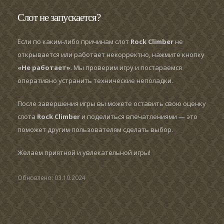
Слот не запускается?
Если по каким-либо причинам слот
Rock Climber
не
открывается или работает некорректно, нажмите кнопку
«Не работает»
. Мы проверим игру и постараемся
оперативно устранить технические неполадки.
После завершения игры вы можете оставить свою оценку
слота
Rock Climber
и поделиться впечатлениями — это
поможет другим пользователям сделать выбор.
Желаем приятной и увлекательной игры!
Обновлено:
03.10.2024