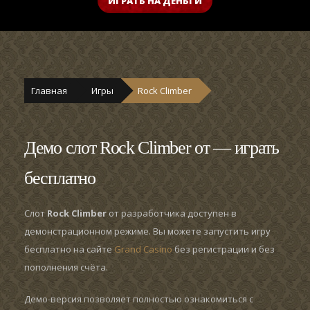
ИГРАТЬ НА ДЕНЬГИ
Главная
Игры
Rock Climber
Демо слот Rock Climber от — играть
бесплатно
Слот
Rock Climber
от разработчика
доступен в
демонстрационном режиме. Вы можете запустить игру
бесплатно на сайте
Grand Casino
без регистрации и без
пополнения счёта.
Демо-версия позволяет полностью ознакомиться с