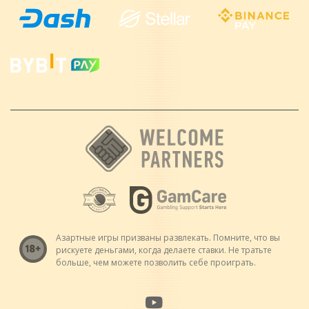
Азартные игры призваны развлекать. Помните, что вы
рискуете деньгами, когда делаете ставки. Не тратьте
больше, чем можете позволить себе проиграть.