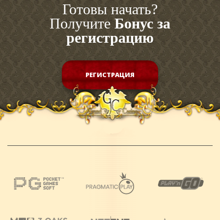
Готовы начать?
Получите
Бонус за
регистрацию
РЕГИСТРАЦИЯ