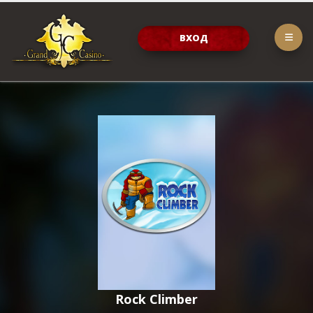
ВХОД
Rock Climber