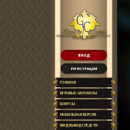
ВХОД
РЕГИСТРАЦИЯ
ГЛАВНАЯ
ИГРОВЫЕ АВТОМАТЫ
БОНУСЫ
МОБИЛЬНАЯ ВЕРСИЯ
ВВОД ВЫВОД СРЕДСТВ