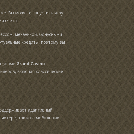
ме. Вы можете запустить игру
я счёта.
ессом, механикой, бонусными
ртуальные кредиты, поэтому вы
атформе
Grand Casino
йдеров, включая классические
поддерживает адаптивный
пьютере, так и на мобильных