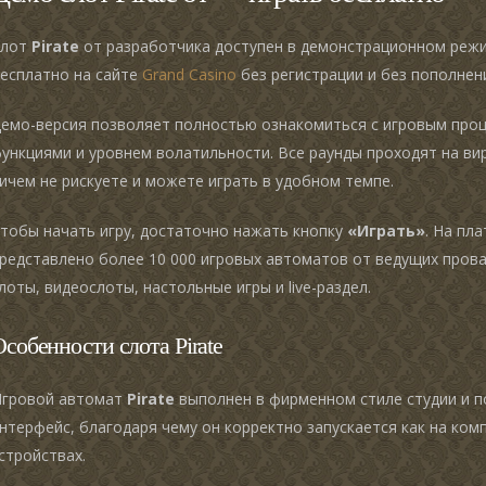
Слот
Pirate
от разработчика
доступен в демонстрационном режи
есплатно на сайте
Grand Casino
без регистрации и без пополнени
емо-версия позволяет полностью ознакомиться с игровым проц
ункциями и уровнем волатильности. Все раунды проходят на ви
ичем не рискуете и можете играть в удобном темпе.
тобы начать игру, достаточно нажать кнопку
«Играть»
. На пл
редставлено более 10 000 игровых автоматов от ведущих прова
лоты, видеослоты, настольные игры и live-раздел.
собенности слота Pirate
гровой автомат
Pirate
выполнен в фирменном стиле студии
и 
нтерфейс, благодаря чему он корректно запускается как на ком
стройствах.