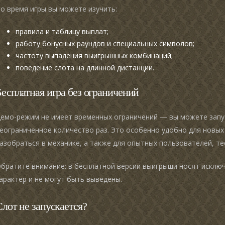
о время игры вы можете изучить:
правила и таблицу выплат;
работу бонусных раундов и специальных символов;
частоту выпадения выигрышных комбинаций;
поведение слота на длинной дистанции.
Бесплатная игра без ограничений
емо-режим не имеет временных ограничений — вы можете запу
еограниченное количество раз. Это особенно удобно для новых
азобраться в механике, а также для опытных пользователей, те
братите внимание: в бесплатной версии выигрыши носят искл
арактер и не могут быть выведены.
Слот не запускается?