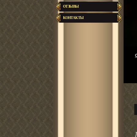
ОТЗЫВЫ
КОНТАКТЫ