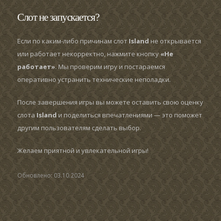
Слот не запускается?
Если по каким-либо причинам слот
Island
не открывается
или работает некорректно, нажмите кнопку
«Не
работает»
. Мы проверим игру и постараемся
оперативно устранить технические неполадки.
После завершения игры вы можете оставить свою оценку
слота
Island
и поделиться впечатлениями — это поможет
другим пользователям сделать выбор.
Желаем приятной и увлекательной игры!
Обновлено:
03.10.2024