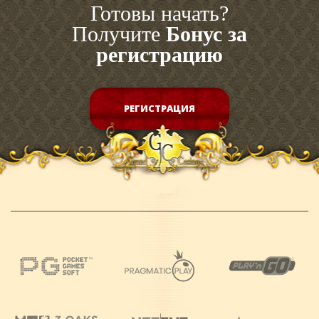
Готовы начать?
Получите
Бонус за
регистрацию
РЕГИСТРАЦИЯ