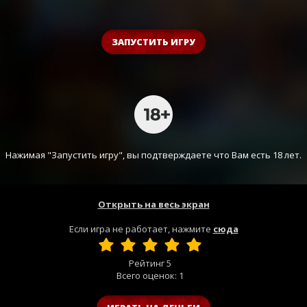
ЗАПУСТИТЬ ИГРУ
Нажимая "Запустить игру", вы подтверждаете что Вам есть 18 лет.
Открыть на весь экран
Если игра не работает, нажмите
сюда
Рейтинг
5
Всего оценок:
1