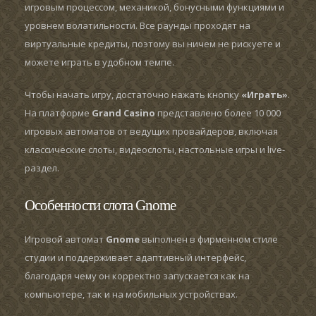
игровым процессом, механикой, бонусными функциями и
уровнем волатильности. Все раунды проходят на
виртуальные кредиты, поэтому вы ничем не рискуете и
можете играть в удобном темпе.
Чтобы начать игру, достаточно нажать кнопку
«Играть»
.
На платформе
Grand Casino
представлено более 10 000
игровых автоматов от ведущих провайдеров, включая
классические слоты, видеослоты, настольные игры и live-
раздел.
Особенности слота Gnome
Игровой автомат
Gnome
выполнен в фирменном стиле
студии
и поддерживает адаптивный интерфейс,
благодаря чему он корректно запускается как на
компьютере, так и на мобильных устройствах.