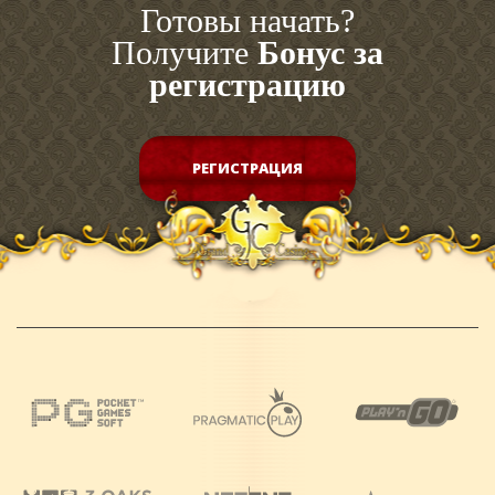
Готовы начать?
Получите
Бонус за
регистрацию
РЕГИСТРАЦИЯ