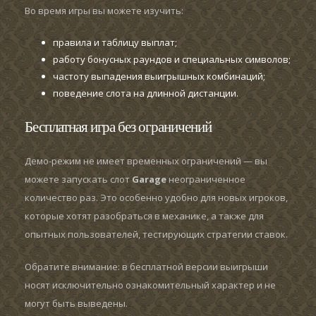
Во время игры вы можете изучить:
правила и таблицу выплат;
работу бонусных раундов и специальных символов;
частоту выпадения выигрышных комбинаций;
поведение слота на длинной дистанции.
Бесплатная игра без ограничений
Демо-режим не имеет временных ограничений — вы
можете запускать слот
Garage
неограниченное
количество раз. Это особенно удобно для новых игроков,
которые хотят разобраться в механике, а также для
опытных пользователей, тестирующих стратегии ставок.
Обратите внимание: в бесплатной версии выигрыши
носят исключительно ознакомительный характер и не
могут быть выведены.