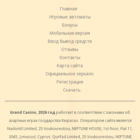
Главная
Игровые автоматы
Бонусы
Мобильная версия
Ввод Вывод средств
Отзывы
Контакты
Карта сайта
Официальное зеркало
Регистрация
Скачать
Grand Casino, 2026 год
работает в соответствии с законами об
азартных играх государства Кюрасао. Оператором сайта является
Nadontil Limited, 25 Voukourestiou, NEPTUNE HOUSE, 1st floor, Flat 11,
3045, Limassol, Cyprus; Quirfad Limited, 25 Voukourestiou, NEPTUNE