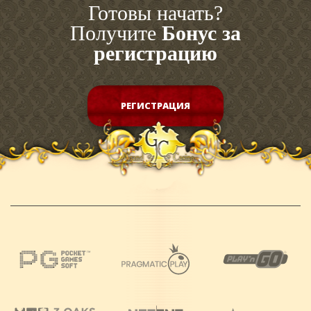
Готовы начать?
Получите
Бонус за
регистрацию
РЕГИСТРАЦИЯ