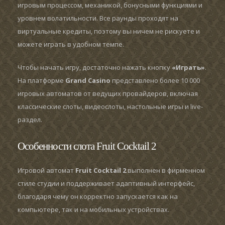
игровым процессом, механикой, бонусными функциями и
уровнем волатильности. Все раунды проходят на
виртуальные кредиты, поэтому вы ничем не рискуете и
можете играть в удобном темпе.
Чтобы начать игру, достаточно нажать кнопку
«Играть»
.
На платформе
Grand Casino
представлено более 10 000
игровых автоматов от ведущих провайдеров, включая
классические слоты, видеослоты, настольные игры и live-
раздел.
Особенности слота Fruit Cocktail 2
Игровой автомат
Fruit Cocktail 2
выполнен в фирменном
стиле студии
и поддерживает адаптивный интерфейс,
благодаря чему он корректно запускается как на
компьютере, так и на мобильных устройствах.