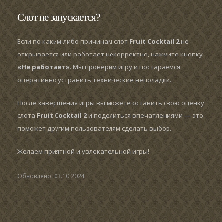
Слот не запускается?
Если по каким-либо причинам слот
Fruit Cocktail 2
не
открывается или работает некорректно, нажмите кнопку
«Не работает»
. Мы проверим игру и постараемся
оперативно устранить технические неполадки.
После завершения игры вы можете оставить свою оценку
слота
Fruit Cocktail 2
и поделиться впечатлениями — это
поможет другим пользователям сделать выбор.
Желаем приятной и увлекательной игры!
Обновлено:
03.10.2024