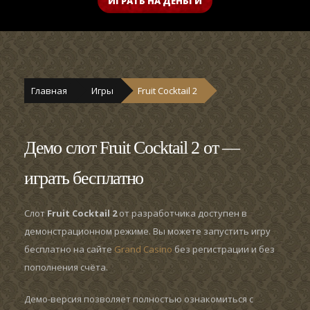
ИГРАТЬ НА ДЕНЬГИ
Главная
Игры
Fruit Cocktail 2
Демо слот Fruit Cocktail 2 от —
играть бесплатно
Слот
Fruit Cocktail 2
от разработчика
доступен в
демонстрационном режиме. Вы можете запустить игру
бесплатно на сайте
Grand Casino
без регистрации и без
пополнения счёта.
Демо-версия позволяет полностью ознакомиться с