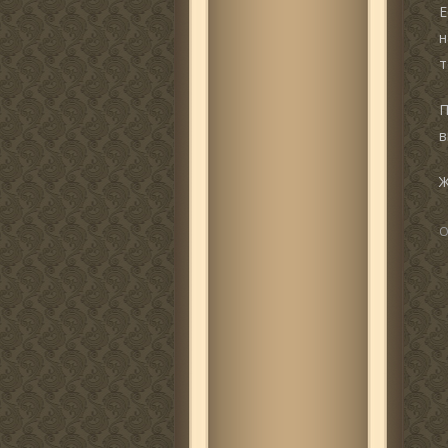
Е
н
т
П
в
Ж
О