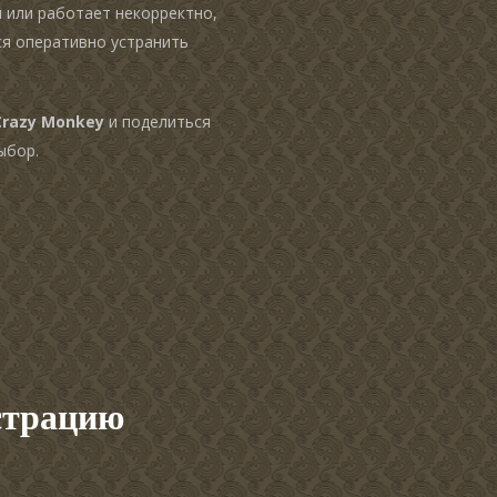
 или работает некорректно,
ся оперативно устранить
Crazy Monkey
и поделиться
ыбор.
истрацию