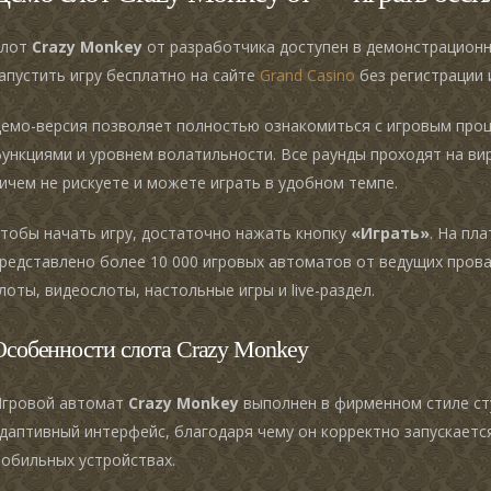
Слот
Crazy Monkey
от разработчика
доступен в демонстрацион
апустить игру бесплатно на сайте
Grand Casino
без регистрации 
емо-версия позволяет полностью ознакомиться с игровым проц
ункциями и уровнем волатильности. Все раунды проходят на ви
ичем не рискуете и можете играть в удобном темпе.
тобы начать игру, достаточно нажать кнопку
«Играть»
. На пл
редставлено более 10 000 игровых автоматов от ведущих прова
лоты, видеослоты, настольные игры и live-раздел.
Особенности слота Crazy Monkey
гровой автомат
Crazy Monkey
выполнен в фирменном стиле с
даптивный интерфейс, благодаря чему он корректно запускается
обильных устройствах.