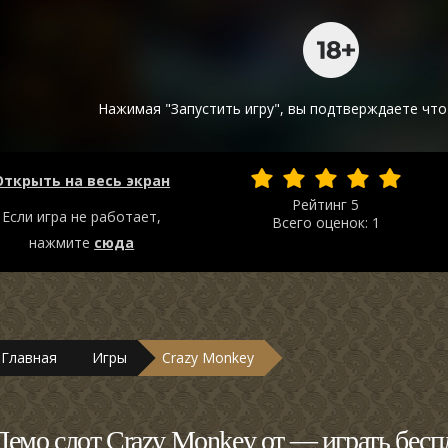
Нажимая "Запустить игру", вы подтверждаете что 
Открыть на весь экран
Рейтинг
5
Если игра не работает,
Всего оценок:
1
нажмите
сюда
Главная
Игры
Crazy Monkey
Демо слот Crazy Monkey от — играть бесп