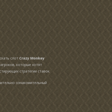
скать слот
Crazy Monkey
 игроков, которые хотят
стирующих стратегии ставок.
ючительно ознакомительный