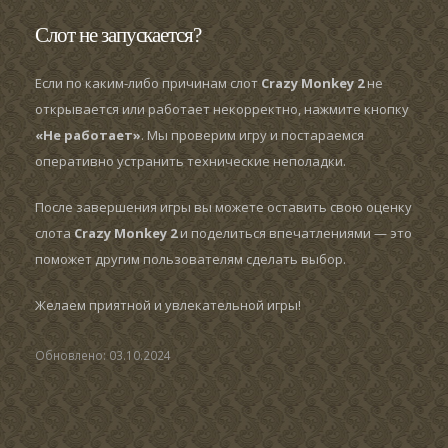
Слот не запускается?
Если по каким-либо причинам слот
Crazy Monkey 2
не
открывается или работает некорректно, нажмите кнопку
«Не работает»
. Мы проверим игру и постараемся
оперативно устранить технические неполадки.
После завершения игры вы можете оставить свою оценку
слота
Crazy Monkey 2
и поделиться впечатлениями — это
поможет другим пользователям сделать выбор.
Желаем приятной и увлекательной игры!
Обновлено:
03.10.2024