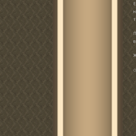
Е
н
т
П
в
Ж
О