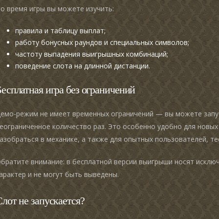
о время игры вы можете изучить:
правила и таблицу выплат;
работу бонусных раундов и специальных символов;
частоту выпадения выигрышных комбинаций;
поведение слота на длинной дистанции.
Бесплатная игра без ограничений
емо-режим не имеет временных ограничений — вы можете запу
еограниченное количество раз. Это особенно удобно для новых
азобраться в механике, а также для опытных пользователей, те
братите внимание: в бесплатной версии выигрыши носят искл
арактер и не могут быть выведены.
Слот не запускается?