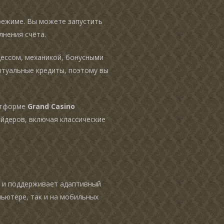
режиме. Вы можете запустить
лнения счёта.
ессом, механикой, бонусными
ртуальные кредиты, поэтому вы
атформе
Grand Casino
йдеров, включая классические
и
и поддерживает адаптивный
пьютере, так и на мобильных