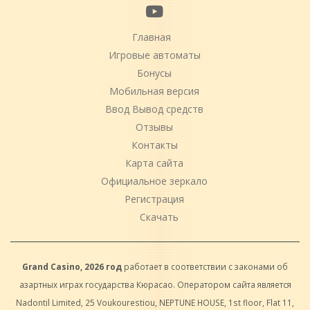
Главная
Игровые автоматы
Бонусы
Мобильная версия
Ввод Вывод средств
Отзывы
Контакты
Карта сайта
Официальное зеркало
Регистрация
Скачать
Grand Casino, 2026 год
работает в соответствии с законами об
азартных играх государства Кюрасао. Оператором сайта является
Nadontil Limited, 25 Voukourestiou, NEPTUNE HOUSE, 1st floor, Flat 11,