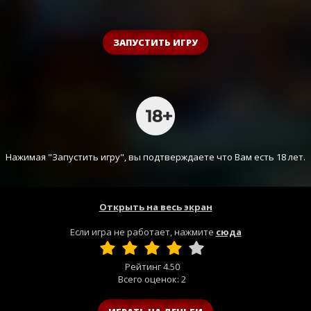
ЗАПУСТИТЬ ИГРУ
Нажимая "Запустить игру", вы подтверждаете что Вам есть 18 лет.
Открыть на весь экран
Если игра не работает, нажмите
сюда
Рейтинг
4.50
Всего оценок:
2