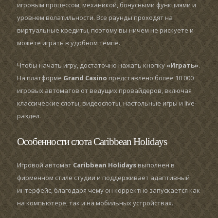
игровым процессом, механикой, бонусными функциями и
уровнем волатильности. Все раунды проходят на
виртуальные кредиты, поэтому вы ничем не рискуете и
можете играть в удобном темпе.
Чтобы начать игру, достаточно нажать кнопку
«Играть»
.
На платформе
Grand Casino
представлено более 10 000
игровых автоматов от ведущих провайдеров, включая
классические слоты, видеослоты, настольные игры и live-
раздел.
Особенности слота Caribbean Holidays
Игровой автомат
Caribbean Holidays
выполнен в
фирменном стиле студии
и поддерживает адаптивный
интерфейс, благодаря чему он корректно запускается как
на компьютере, так и на мобильных устройствах.