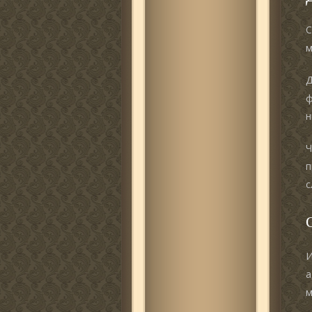
м
Д
ф
н
Ч
п
с
И
а
м