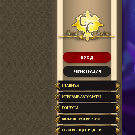
ВХОД
РЕГИСТРАЦИЯ
ГЛАВНАЯ
ИГРОВЫЕ АВТОМАТЫ
БОНУСЫ
МОБИЛЬНАЯ ВЕРСИЯ
ВВОД ВЫВОД СРЕДСТВ