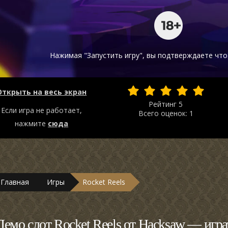
Нажимая "Запустить игру", вы подтверждаете что 
Открыть на весь экран
Рейтинг
5
Если игра не работает,
Всего оценок:
1
нажмите
сюда
Главная
Игры
Rocket Reels
Демо слот Rocket Reels от Hacksaw — игра