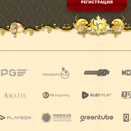
РЕГИСТРАЦИЯ