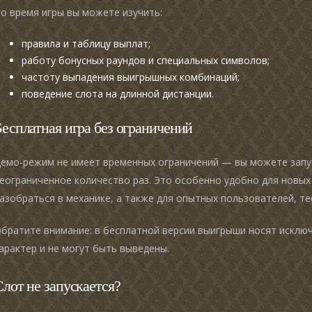
о время игры вы можете изучить:
правила и таблицу выплат;
работу бонусных раундов и специальных символов;
частоту выпадения выигрышных комбинаций;
поведение слота на длинной дистанции.
Бесплатная игра без ограничений
емо-режим не имеет временных ограничений — вы можете запу
еограниченное количество раз. Это особенно удобно для новых
азобраться в механике, а также для опытных пользователей, те
братите внимание: в бесплатной версии выигрыши носят искл
арактер и не могут быть выведены.
Слот не запускается?