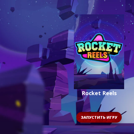
Rocket Reels
ЗАПУСТИТЬ ИГРУ