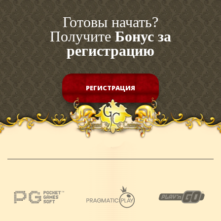
Готовы начать?
Получите
Бонус за
регистрацию
РЕГИСТРАЦИЯ