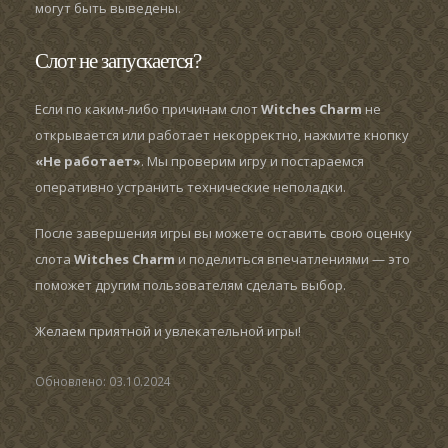
могут быть выведены.
Слот не запускается?
Если по каким-либо причинам слот
Witches Charm
не
открывается или работает некорректно, нажмите кнопку
«Не работает»
. Мы проверим игру и постараемся
оперативно устранить технические неполадки.
После завершения игры вы можете оставить свою оценку
слота
Witches Charm
и поделиться впечатлениями — это
поможет другим пользователям сделать выбор.
Желаем приятной и увлекательной игры!
Обновлено:
03.10.2024