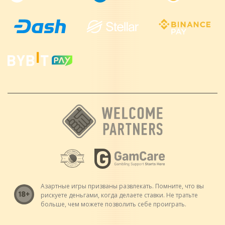
Азартные игры призваны развлекать. Помните, что вы
рискуете деньгами, когда делаете ставки. Не тратьте
больше, чем можете позволить себе проиграть.