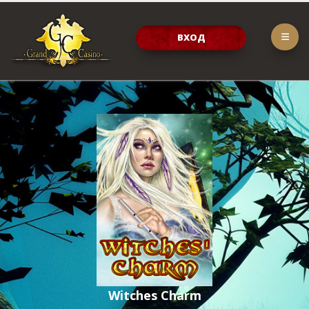
ВХОД
Witches Charm