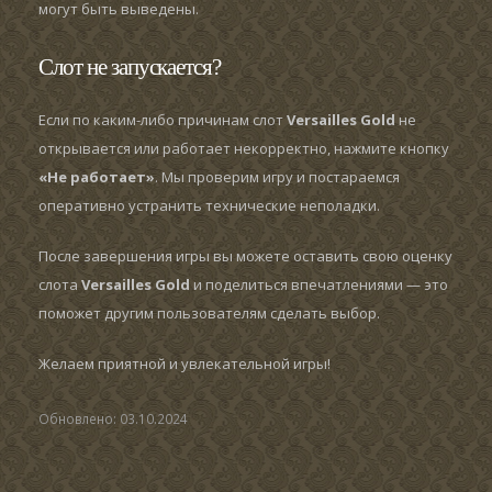
могут быть выведены.
Слот не запускается?
Если по каким-либо причинам слот
Versailles Gold
не
открывается или работает некорректно, нажмите кнопку
«Не работает»
. Мы проверим игру и постараемся
оперативно устранить технические неполадки.
После завершения игры вы можете оставить свою оценку
слота
Versailles Gold
и поделиться впечатлениями — это
поможет другим пользователям сделать выбор.
Желаем приятной и увлекательной игры!
Обновлено:
03.10.2024