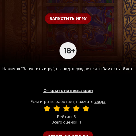
ЗАПУСТИТЬ ИГРУ
Нажимая "Запустить игру", вы подтверждаете что Вам есть 18 лет.
Открыть на весь экран
Если игра не работает, нажмите
сюда
Рейтинг
5
Всего оценок:
1