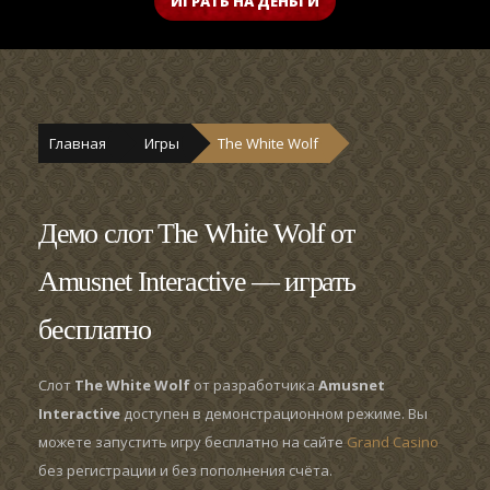
ИГРАТЬ НА ДЕНЬГИ
Главная
Игры
The White Wolf
Демо слот The White Wolf от
Amusnet Interactive — играть
бесплатно
Слот
The White Wolf
от разработчика
Amusnet
Interactive
доступен в демонстрационном режиме. Вы
можете запустить игру бесплатно на сайте
Grand Casino
без регистрации и без пополнения счёта.