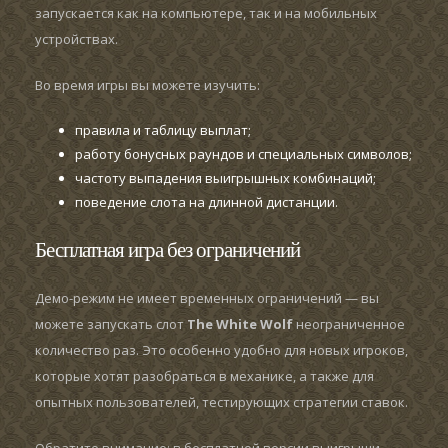
запускается как на компьютере, так и на мобильных
устройствах.
Во время игры вы можете изучить:
правила и таблицу выплат;
работу бонусных раундов и специальных символов;
частоту выпадения выигрышных комбинаций;
поведение слота на длинной дистанции.
Бесплатная игра без ограничений
Демо-режим не имеет временных ограничений — вы
можете запускать слот
The White Wolf
неограниченное
количество раз. Это особенно удобно для новых игроков,
которые хотят разобраться в механике, а также для
опытных пользователей, тестирующих стратегии ставок.