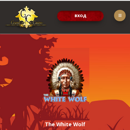
ВХОД
The White Wolf