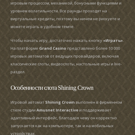
игровым процессом, механикой, бонусными функциями и
уровнем волатильности. Все раунды проходят на
виртуальные кредиты, поэтому вы ничем не рискуете и
можете играть в удобном темпе.
Чтобы начать игру, достаточно нажать кнопку
«Играть»
.
На платформе
Grand Casino
представлено более 10 000
игровых автоматов от ведущих провайдеров, включая
классические слоты, видеослоты, настольные игры и live-
раздел.
Особенности слота Shining Crown
Игровой автомат
Shining Crown
выполнен в фирменном
стиле студии
Amusnet Interactive
и поддерживает
адаптивный интерфейс, благодаря чему он корректно
запускается как на компьютере, так и на мобильных
устройствах.