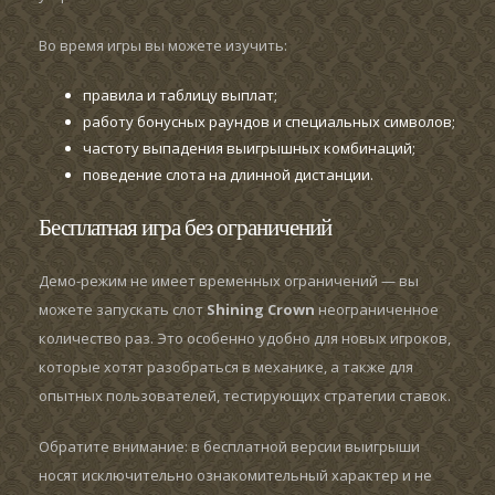
Во время игры вы можете изучить:
правила и таблицу выплат;
работу бонусных раундов и специальных символов;
частоту выпадения выигрышных комбинаций;
поведение слота на длинной дистанции.
Бесплатная игра без ограничений
Демо-режим не имеет временных ограничений — вы
можете запускать слот
Shining Crown
неограниченное
количество раз. Это особенно удобно для новых игроков,
которые хотят разобраться в механике, а также для
опытных пользователей, тестирующих стратегии ставок.
Обратите внимание: в бесплатной версии выигрыши
носят исключительно ознакомительный характер и не