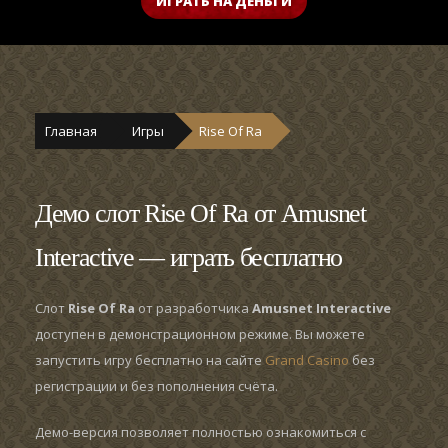
ИГРАТЬ НА ДЕНЬГИ
Главная
Игры
Rise Of Ra
Демо слот Rise Of Ra от Amusnet
Interactive — играть бесплатно
Слот
Rise Of Ra
от разработчика
Amusnet Interactive
доступен в демонстрационном режиме. Вы можете
запустить игру бесплатно на сайте
Grand Casino
без
регистрации и без пополнения счёта.
Демо-версия позволяет полностью ознакомиться с