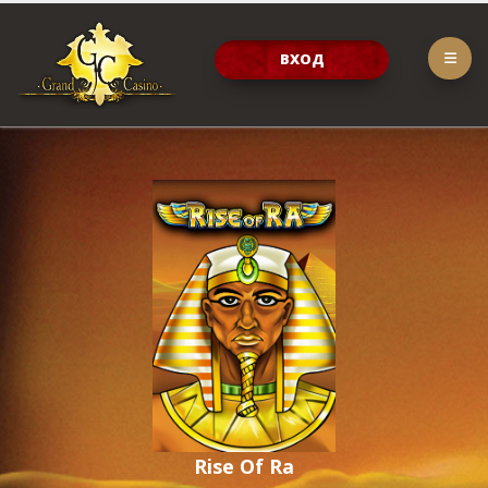
ВХОД
Rise Of Ra