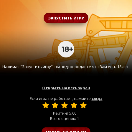
ЗАПУСТИТЬ ИГРУ
Нажимая "Запустить игру", вы подтверждаете что Вам есть 18 лет.
Открыть на весь экран
Если игра не работает, нажмите
сюда
Рейтинг
5.00
Всего оценок:
1