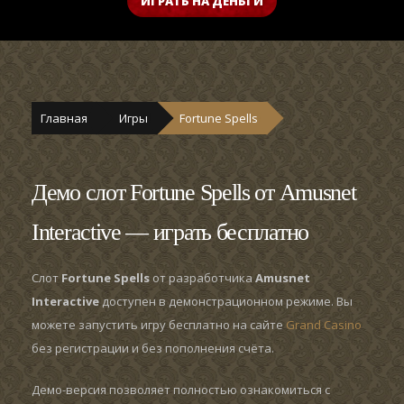
ИГРАТЬ НА ДЕНЬГИ
Главная
Игры
Fortune Spells
Демо слот Fortune Spells от Amusnet
Interactive — играть бесплатно
Слот
Fortune Spells
от разработчика
Amusnet
Interactive
доступен в демонстрационном режиме. Вы
можете запустить игру бесплатно на сайте
Grand Casino
без регистрации и без пополнения счёта.
Демо-версия позволяет полностью ознакомиться с