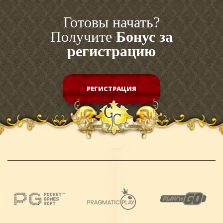
Готовы начать?
Получите
Бонус за
регистрацию
РЕГИСТРАЦИЯ