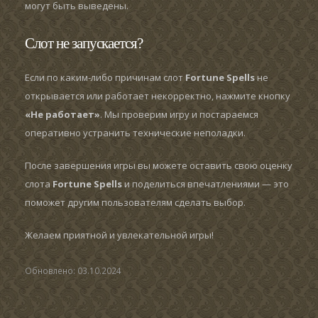
могут быть выведены.
Слот не запускается?
Если по каким-либо причинам слот
Fortune Spells
не
открывается или работает некорректно, нажмите кнопку
«Не работает»
. Мы проверим игру и постараемся
оперативно устранить технические неполадки.
После завершения игры вы можете оставить свою оценку
слота
Fortune Spells
и поделиться впечатлениями — это
поможет другим пользователям сделать выбор.
Желаем приятной и увлекательной игры!
Обновлено:
03.10.2024