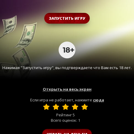
ЗАПУСТИТЬ ИГРУ
Нажимая "Запустить игру", вы подтверждаете что Вам есть 18 лет.
Открыть на весь экран
Если игра не работает, нажмите
сюда
Рейтинг
5
Всего оценок:
1