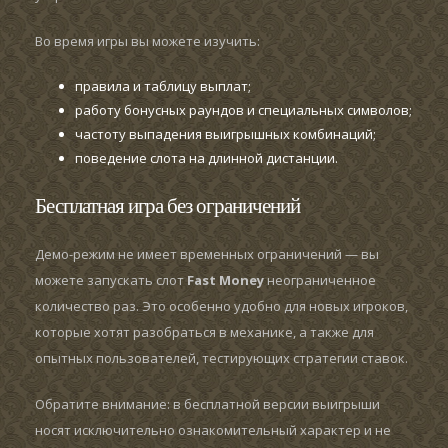
Во время игры вы можете изучить:
правила и таблицу выплат;
работу бонусных раундов и специальных символов;
частоту выпадения выигрышных комбинаций;
поведение слота на длинной дистанции.
Бесплатная игра без ограничений
Демо-режим не имеет временных ограничений — вы
можете запускать слот
Fast Money
неограниченное
количество раз. Это особенно удобно для новых игроков,
которые хотят разобраться в механике, а также для
опытных пользователей, тестирующих стратегии ставок.
Обратите внимание: в бесплатной версии выигрыши
носят исключительно ознакомительный характер и не