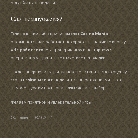
могут быть выведены.
Слот не запускается?
Если по каким-либо причинам слот
Casino Mania
не
открывается или работает некорректно, нажмите кнопку
«Не работает»
. Мы проверим игру и постараемся
оперативно устранить технические неполадки.
После завершения игры вы можете оставить свою оценку
слота
Casino Mania
и поделиться впечатлениями — это
поможет другим пользователям сделать выбор.
Желаем приятной и увлекательной игры!
Обновлено:
03.10.2024