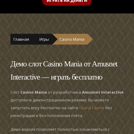
ИГРАТЬ НА ДЕНЬГИ
Главная
Игры
Casino Mania
Демо слот Casino Mania от Amusnet
Interactive — играть бесплатно
Слот
Casino Mania
от разработчика
Amusnet Interactive
доступен в демонстрационном режиме. Вы можете
запустить игру бесплатно на сайте
Grand Casino
без
регистрации и без пополнения счёта.
Демо-версия позволяет полностью ознакомиться с