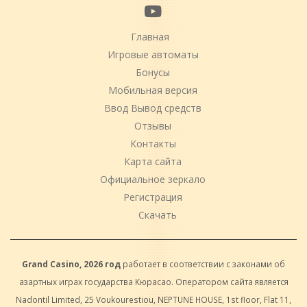
Главная
Игровые автоматы
Бонусы
Мобильная версия
Ввод Вывод средств
Отзывы
Контакты
Карта сайта
Официальное зеркало
Регистрация
Скачать
Grand Casino, 2026 год
работает в соответствии с законами об
азартных играх государства Кюрасао. Оператором сайта является
Nadontil Limited, 25 Voukourestiou, NEPTUNE HOUSE, 1st floor, Flat 11,