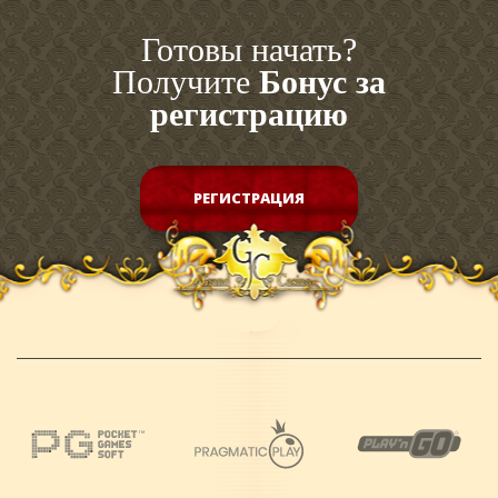
Готовы начать?
Получите
Бонус за
регистрацию
РЕГИСТРАЦИЯ