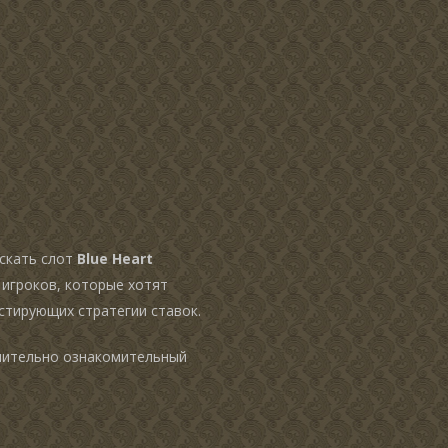
скать слот
Blue Heart
 игроков, которые хотят
стирующих стратегии ставок.
ючительно ознакомительный