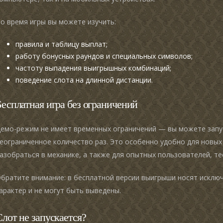
о время игры вы можете изучить:
правила и таблицу выплат;
работу бонусных раундов и специальных символов;
частоту выпадения выигрышных комбинаций;
поведение слота на длинной дистанции.
Бесплатная игра без ограничений
емо-режим не имеет временных ограничений — вы можете запу
еограниченное количество раз. Это особенно удобно для новых
азобраться в механике, а также для опытных пользователей, те
братите внимание: в бесплатной версии выигрыши носят искл
арактер и не могут быть выведены.
Слот не запускается?