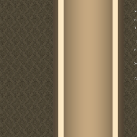
Е
н
т
П
в
Ж
О