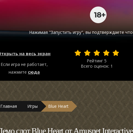
Нажимая "Запустить игру", вы подтверждаете что 
Открыть на весь экран
Рейтинг
5
Если игра не работает,
Всего оценок:
1
нажмите
сюда
Главная
Игры
Blue Heart
Демо слот Blue Heart от Amusnet Interactiv