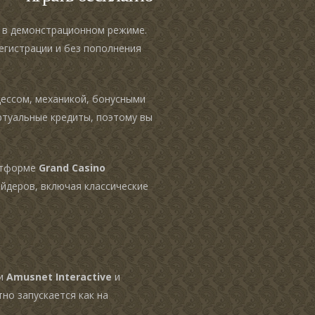
 в демонстрационном режиме.
егистрации и без пополнения
ессом, механикой, бонусными
ртуальные кредиты, поэтому вы
атформе
Grand Casino
йдеров, включая классические
ии
Amusnet Interactive
и
но запускается как на