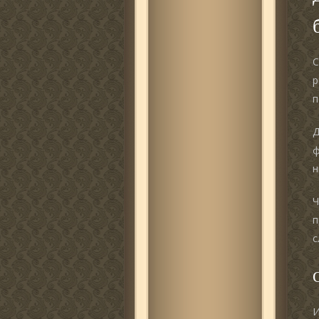
р
п
Д
ф
н
Ч
п
с
И