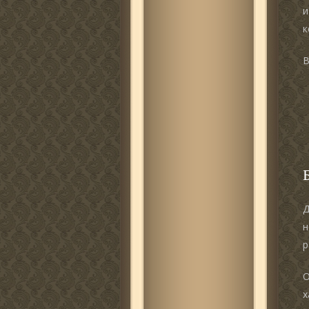
и
к
В
Д
н
р
О
х