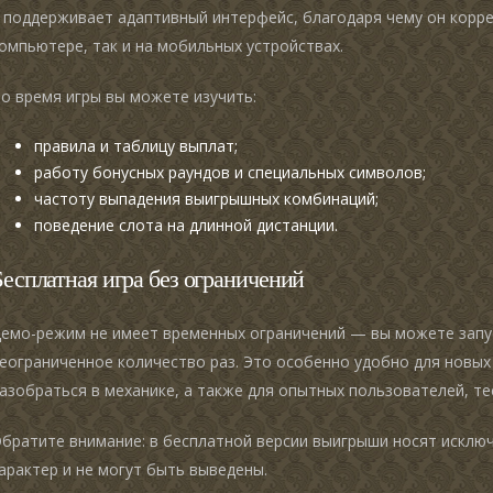
 поддерживает адаптивный интерфейс, благодаря чему он корре
омпьютере, так и на мобильных устройствах.
о время игры вы можете изучить:
правила и таблицу выплат;
работу бонусных раундов и специальных символов;
частоту выпадения выигрышных комбинаций;
поведение слота на длинной дистанции.
Бесплатная игра без ограничений
емо-режим не имеет временных ограничений — вы можете запу
еограниченное количество раз. Это особенно удобно для новых
азобраться в механике, а также для опытных пользователей, те
братите внимание: в бесплатной версии выигрыши носят искл
арактер и не могут быть выведены.