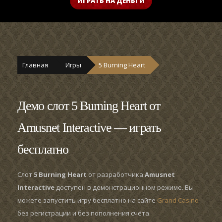
ИГРАТЬ НА ДЕНЬГИ
Главная
Игры
5 Burning Heart
Демо слот 5 Burning Heart от
Amusnet Interactive — играть
бесплатно
Слот
5 Burning Heart
от разработчика
Amusnet
Interactive
доступен в демонстрационном режиме. Вы
можете запустить игру бесплатно на сайте
Grand Casino
без регистрации и без пополнения счёта.