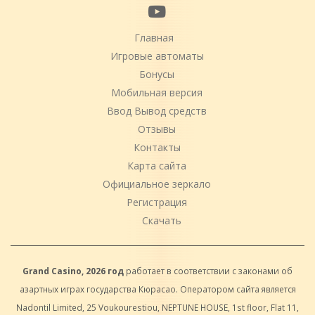
Главная
Игровые автоматы
Бонусы
Мобильная версия
Ввод Вывод средств
Отзывы
Контакты
Карта сайта
Официальное зеркало
Регистрация
Скачать
Grand Casino, 2026 год
работает в соответствии с законами об
азартных играх государства Кюрасао. Оператором сайта является
Nadontil Limited, 25 Voukourestiou, NEPTUNE HOUSE, 1st floor, Flat 11,