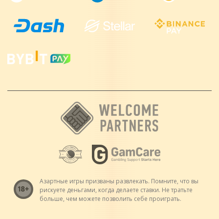
Азартные игры призваны развлекать. Помните, что вы
рискуете деньгами, когда делаете ставки. Не тратьте
больше, чем можете позволить себе проиграть.