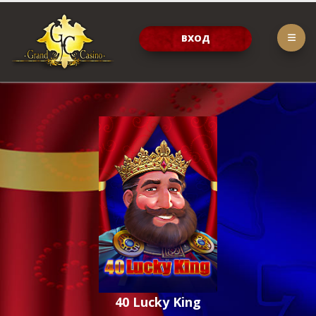
ВХОД
40 Lucky King