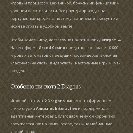
игровым процессом, механикой, бонусными функциями и
уровнем волатильности. Все раунды проходят на
виртуальные кредиты, поэтому вы ничем не рискуете и
можете играть в удобном темпе.
Чтобы начать игру, достаточно нажать кнопку
«Играть»
.
На платформе
Grand Casino
представлено более 10 000
игровых автоматов от ведущих провайдеров, включая
классические слоты, видеослоты, настольные игры и live-
раздел.
Особенности слота 2 Dragons
Игровой автомат
2 Dragons
выполнен в фирменном
стиле студии
Amusnet Interactive
и поддерживает
адаптивный интерфейс, благодаря чему он корректно
запускается как на компьютере, так и на мобильных
устройствах.