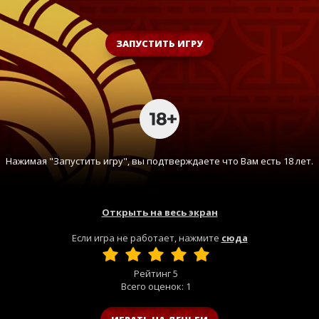
ЗАПУСТИТЬ ИГРУ
Нажимая "Запустить игру", вы подтверждаете что Вам есть 18 лет.
Открыть на весь экран
Если игра не работает, нажмите
сюда
Рейтинг
5
Всего оценок:
1