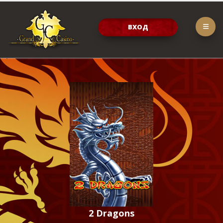
ВХОД
2 Dragons