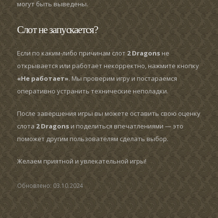
могут быть выведены.
Слот не запускается?
Если по каким-либо причинам слот
2 Dragons
не
открывается или работает некорректно, нажмите кнопку
«Не работает»
. Мы проверим игру и постараемся
оперативно устранить технические неполадки.
После завершения игры вы можете оставить свою оценку
слота
2 Dragons
и поделиться впечатлениями — это
поможет другим пользователям сделать выбор.
Желаем приятной и увлекательной игры!
Обновлено:
03.10.2024