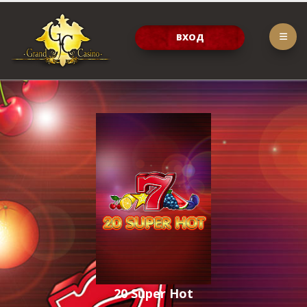
ВХОД
20 Super Hot