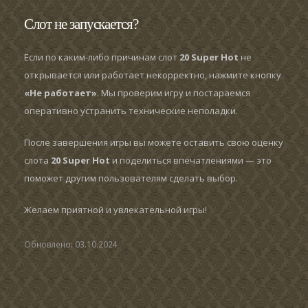
Слот не запускается?
Если по каким-либо причинам слот
20 Super Hot
не
открывается или работает некорректно, нажмите кнопку
«Не работает»
. Мы проверим игру и постараемся
оперативно устранить технические неполадки.
После завершения игры вы можете оставить свою оценку
слота
20 Super Hot
и поделиться впечатлениями — это
поможет другим пользователям сделать выбор.
Желаем приятной и увлекательной игры!
Обновлено:
03.10.2024