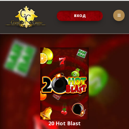
ВХОД
20 Hot Blast