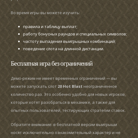
Во время игры вы можете изучить:
правила и таблицу выплат;
работу бонусных раундов и специальных символов;
частоту выпадения выигрышных комбинаций;
поведение слота на длинной дистанции.
Бесплатная игра без ограничений
Демо-режим не имеет временных ограничений — вы
можете запускать слот
20 Hot Blast
неограниченное
количество раз. Это особенно удобно для новых игроков,
которые хотят разобраться в механике, а также для
опытных пользователей, тестирующих стратегии ставок.
Обратите внимание: в бесплатной версии выигрыши
носят исключительно ознакомительный характер и не