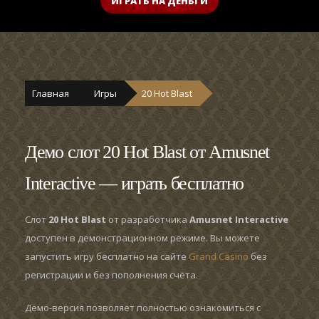
ИГРАТЬ НА ДЕНЬГИ
Главная
Игры
20 Hot Blast
Демо слот 20 Hot Blast от Amusnet
Interactive — играть бесплатно
Слот
20 Hot Blast
от разработчика
Amusnet Interactive
доступен в демонстрационном режиме. Вы можете
запустить игру бесплатно на сайте
Grand Casino
без
регистрации и без пополнения счёта.
Демо-версия позволяет полностью ознакомиться с