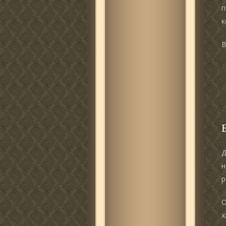
п
к
В
Д
н
р
О
х