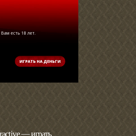
Вам есть 18 лет.
ИГРАТЬ НА ДЕНЬГИ
ractive — играть