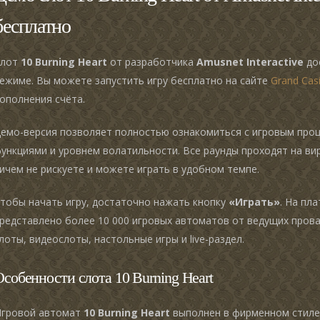
бесплатно
Слот
10 Burning Heart
от разработчика
Amusnet Interactive
до
ежиме. Вы можете запустить игру бесплатно на сайте
Grand Cas
ополнения счёта.
емо-версия позволяет полностью ознакомиться с игровым проц
ункциями и уровнем волатильности. Все раунды проходят на ви
ичем не рискуете и можете играть в удобном темпе.
тобы начать игру, достаточно нажать кнопку
«Играть»
. На пл
редставлено более 10 000 игровых автоматов от ведущих прова
лоты, видеослоты, настольные игры и live-раздел.
Особенности слота 10 Burning Heart
гровой автомат
10 Burning Heart
выполнен в фирменном стиле