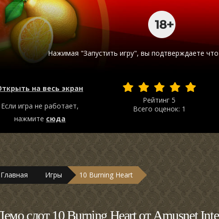
Нажимая "Запустить игру", вы подтверждаете что 
Открыть на весь экран
Рейтинг
5
Если игра не работает,
Всего оценок:
1
нажмите
сюда
Главная
Игры
10 Burning Heart
Демо слот 10 Burning Heart от Amusnet Inte