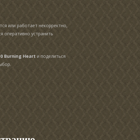
тся или работает некорректно,
ся оперативно устранить
10 Burning Heart
и поделиться
ыбор.
истрацию