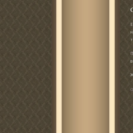
Е
н
т
П
в
Ж
О