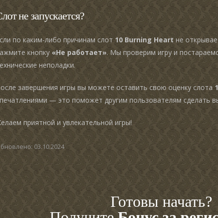
Слот не запускается?
сли по каким-либо причинам слот
10 Burning Heart
не открывае
ажмите кнопку
«Не работает»
. Мы проверим игру и постараем
ехнические неполадки.
осле завершения игры вы можете оставить свою оценку слота
печатлениями — это поможет другим пользователям сделать в
елаем приятной и увлекательной игры!
бновлено:
03.10.2024
Готовы начать?
Получите
Бонус за рег