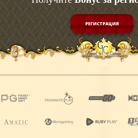
РЕГИСТРАЦИЯ