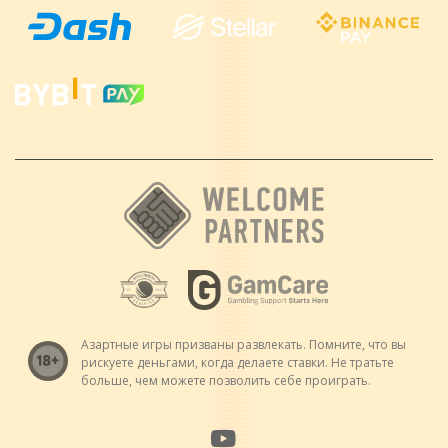
Азартные игры призваны развлекать. Помните, что вы
рискуете деньгами, когда делаете ставки. Не тратьте
больше, чем можете позволить себе проиграть.