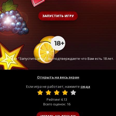
ЗАПУСТИТЬ ИГРУ
Нажимая "Запустить игру", вы подтверждаете что Вам есть 18 лет.
Открыть на весь экран
Если игра не работает, нажмите
сюда
Рейтинг
4.13
Всего оценок:
16