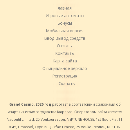
Главная
Игровые автоматы
Бонусы
Мобильная версия
Ввод Вывод средств
Отзывы
Контакты
Карта сайта
Официальное зеркало
Регистрация
Скачать
Grand Casino, 2026 год
работает в соответствии с законами об
азартных играх государства Кюрасао. Оператором сайта является
Nadontil Limited, 25 Voukourestiou, NEPTUNE HOUSE, 1st floor, Flat 11,
3045, Limassol, Cyprus; Quirfad Limited, 25 Voukourestiou, NEPTUNE