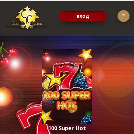
ВХОД
100 Super Hot