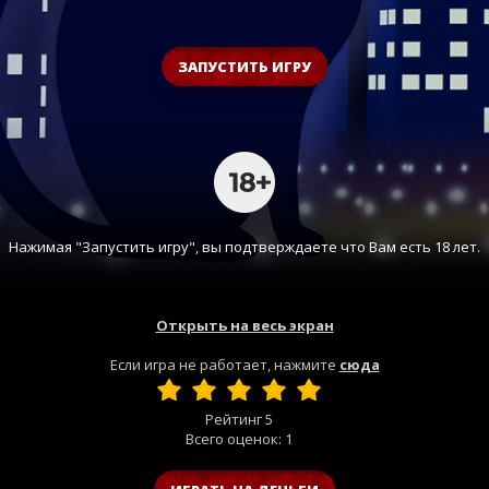
ЗАПУСТИТЬ ИГРУ
Нажимая "Запустить игру", вы подтверждаете что Вам есть 18 лет.
Открыть на весь экран
Если игра не работает, нажмите
сюда
Рейтинг
5
Всего оценок:
1