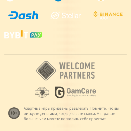
Азартные игры призваны развлекать. Помните, что вы
рискуете деньгами, когда делаете ставки. Не тратьте
больше, чем можете позволить себе проиграть.