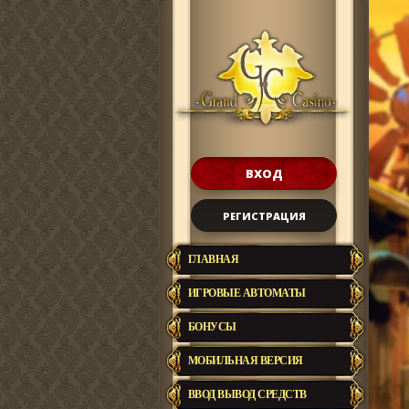
ВХОД
РЕГИСТРАЦИЯ
ГЛАВНАЯ
ИГРОВЫЕ АВТОМАТЫ
БОНУСЫ
МОБИЛЬНАЯ ВЕРСИЯ
ВВОД ВЫВОД СРЕДСТВ