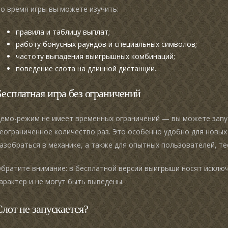
о время игры вы можете изучить:
правила и таблицу выплат;
работу бонусных раундов и специальных символов;
частоту выпадения выигрышных комбинаций;
поведение слота на длинной дистанции.
Бесплатная игра без ограничений
емо-режим не имеет временных ограничений — вы можете запу
еограниченное количество раз. Это особенно удобно для новых
азобраться в механике, а также для опытных пользователей, те
братите внимание: в бесплатной версии выигрыши носят искл
арактер и не могут быть выведены.
Слот не запускается?