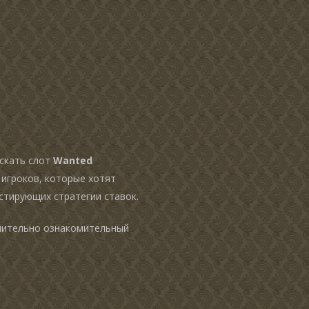
скать слот
Wanted
 игроков, которые хотят
стирующих стратегии ставок.
ючительно ознакомительный