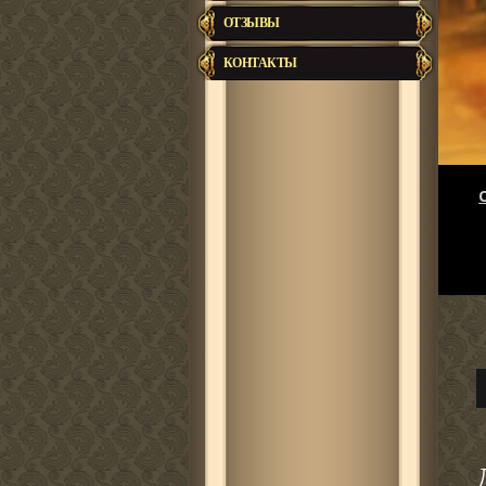
ОТЗЫВЫ
КОНТАКТЫ