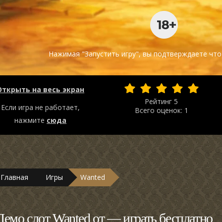
Нажимая "Запустить игру", вы подтверждаете что 
Открыть на весь экран
Рейтинг
5
Если игра не работает,
Всего оценок:
1
нажмите
сюда
Главная
Игры
Wanted
Демо слот Wanted от — играть бесплатно