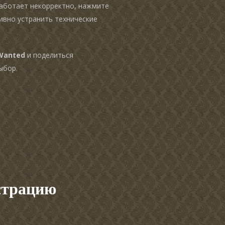
аботает некорректно, нажмите
ивно устранить технические
Wanted
и поделиться
ыбор.
истрацию