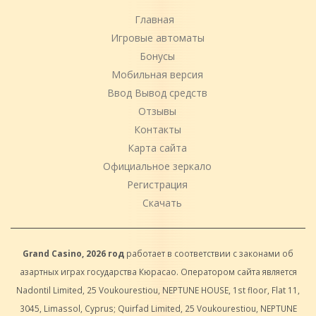
Главная
Игровые автоматы
Бонусы
Мобильная версия
Ввод Вывод средств
Отзывы
Контакты
Карта сайта
Официальное зеркало
Регистрация
Скачать
Grand Casino, 2026 год
работает в соответствии с законами об
азартных играх государства Кюрасао. Оператором сайта является
Nadontil Limited, 25 Voukourestiou, NEPTUNE HOUSE, 1st floor, Flat 11,
3045, Limassol, Cyprus; Quirfad Limited, 25 Voukourestiou, NEPTUNE