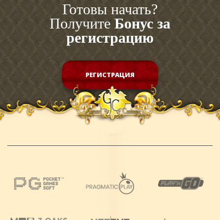
Готовы начать?
Получите
Бонус за
регистрацию
РЕГИСТРАЦИЯ