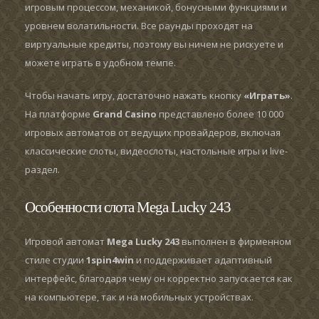
игровым процессом, механикой, бонусными функциями и
уровнем волатильности. Все раунды проходят на
виртуальные кредиты, поэтому вы ничем не рискуете и
можете играть в удобном темпе.
Чтобы начать игру, достаточно нажать кнопку
«Играть»
.
На платформе
Grand Casino
представлено более 10 000
игровых автоматов от ведущих провайдеров, включая
классические слоты, видеослоты, настольные игры и live-
раздел.
Особенности слота Mega Lucky 243
Игровой автомат
Mega Lucky 243
выполнен в фирменном
стиле студии
1spin4win
и поддерживает адаптивный
интерфейс, благодаря чему он корректно запускается как
на компьютере, так и на мобильных устройствах.