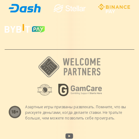
Азартные игры призваны развлекать. Помните, что вы
рискуете деньгами, когда делаете ставки. Не тратьте
больше, чем можете позволить себе проиграть.