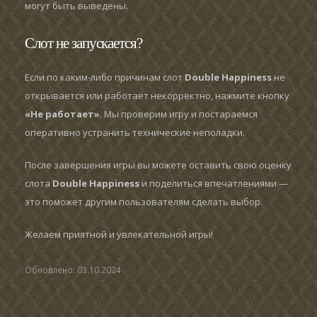
могут быть выведены.
Слот не запускается?
Если по каким-либо причинам слот
Double Happiness
не
открывается или работает некорректно, нажмите кнопку
«Не работает»
. Мы проверим игру и постараемся
оперативно устранить технические неполадки.
После завершения игры вы можете оставить свою оценку
слота
Double Happiness
и поделиться впечатлениями —
это поможет другим пользователям сделать выбор.
Желаем приятной и увлекательной игры!
Обновлено:
03.10.2024