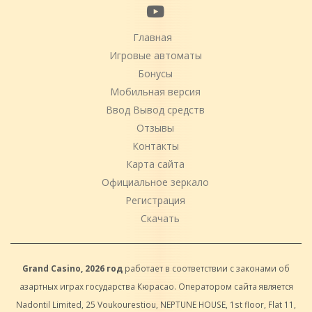
Главная
Игровые автоматы
Бонусы
Мобильная версия
Ввод Вывод средств
Отзывы
Контакты
Карта сайта
Официальное зеркало
Регистрация
Скачать
Grand Casino, 2026 год
работает в соответствии с законами об
азартных играх государства Кюрасао. Оператором сайта является
Nadontil Limited, 25 Voukourestiou, NEPTUNE HOUSE, 1st floor, Flat 11,