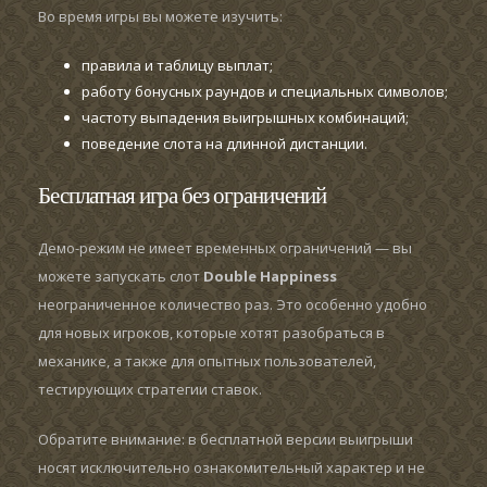
Во время игры вы можете изучить:
правила и таблицу выплат;
работу бонусных раундов и специальных символов;
частоту выпадения выигрышных комбинаций;
поведение слота на длинной дистанции.
Бесплатная игра без ограничений
Демо-режим не имеет временных ограничений — вы
можете запускать слот
Double Happiness
неограниченное количество раз. Это особенно удобно
для новых игроков, которые хотят разобраться в
механике, а также для опытных пользователей,
тестирующих стратегии ставок.
Обратите внимание: в бесплатной версии выигрыши
носят исключительно ознакомительный характер и не