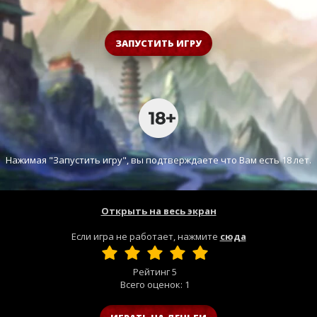
ЗАПУСТИТЬ ИГРУ
Нажимая "Запустить игру", вы подтверждаете что Вам есть 18 лет.
Открыть на весь экран
Если игра не работает, нажмите
сюда
Рейтинг
5
Всего оценок:
1