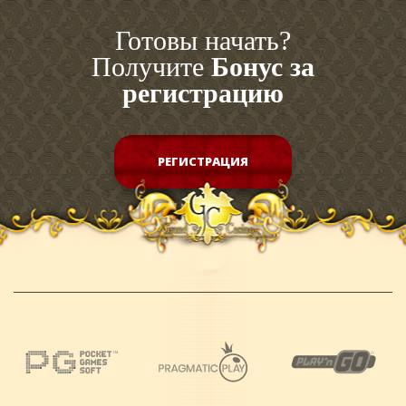
Готовы начать?
Получите
Бонус за
регистрацию
РЕГИСТРАЦИЯ