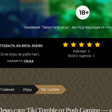
Нажимая "Запустить игру", вы подтверждаете что 
Открыть на весь экран
Рейтинг
5
Если игра не работает,
Всего оценок:
1
нажмите
сюда
Главная
Игры
Tiki Tumble
Демо слот Tiki Tumble от Push Gaming — и