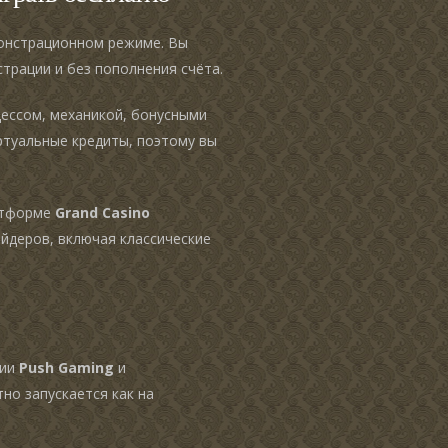
онстрационном режиме. Вы
страции и без пополнения счёта.
ессом, механикой, бонусными
ртуальные кредиты, поэтому вы
атформе
Grand Casino
йдеров, включая классические
дии
Push Gaming
и
но запускается как на