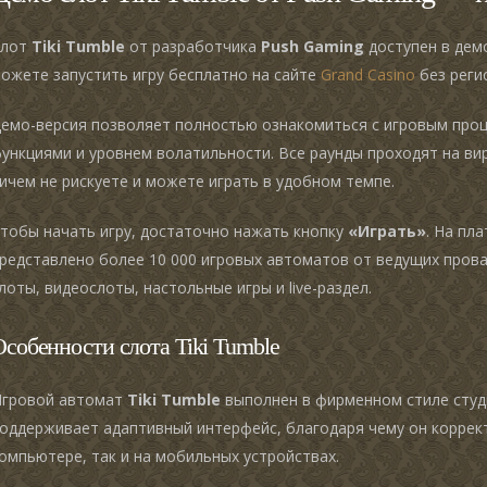
Слот
Tiki Tumble
от разработчика
Push Gaming
доступен в дем
ожете запустить игру бесплатно на сайте
Grand Casino
без реги
емо-версия позволяет полностью ознакомиться с игровым проц
ункциями и уровнем волатильности. Все раунды проходят на ви
ичем не рискуете и можете играть в удобном темпе.
тобы начать игру, достаточно нажать кнопку
«Играть»
. На пл
редставлено более 10 000 игровых автоматов от ведущих прова
лоты, видеослоты, настольные игры и live-раздел.
Особенности слота Tiki Tumble
гровой автомат
Tiki Tumble
выполнен в фирменном стиле сту
оддерживает адаптивный интерфейс, благодаря чему он коррект
омпьютере, так и на мобильных устройствах.