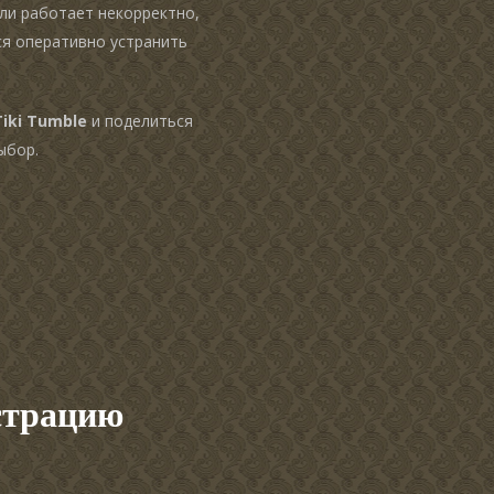
ли работает некорректно,
ся оперативно устранить
Tiki Tumble
и поделиться
ыбор.
истрацию