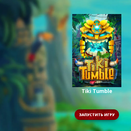
Tiki Tumble
ЗАПУСТИТЬ ИГРУ