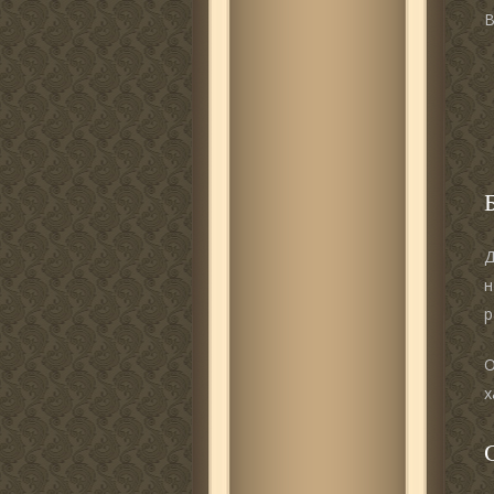
В
Д
н
р
О
х