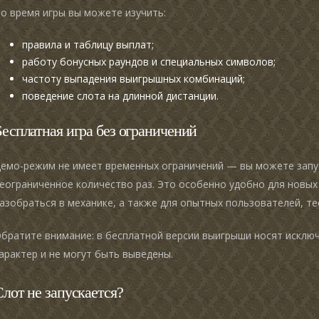
о время игры вы можете изучить:
правила и таблицу выплат;
работу бонусных раундов и специальных символов;
частоту выпадения выигрышных комбинаций;
поведение слота на длинной дистанции.
Бесплатная игра без ограничений
емо-режим не имеет временных ограничений — вы можете запу
еограниченное количество раз. Это особенно удобно для новых
азобраться в механике, а также для опытных пользователей, те
братите внимание: в бесплатной версии выигрыши носят искл
арактер и не могут быть выведены.
Слот не запускается?