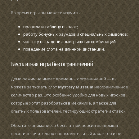
Во время игры вы можете изучить:
правила и таблицу выплат;
работу бонусных раундов и специальных символов;
частоту выпадения выигрышных комбинаций;
поведение слота на длинной дистанции.
Бесплатная игра без ограничений
Демо-режим не имеет временных ограничений — вы
можете запускать слот
Mystery Museum
неограниченное
количество раз. Это особенно удобно для новых игроков,
которые хотят разобраться в механике, а также для
опытных пользователей, тестирующих стратегии ставок.
Обратите внимание: в бесплатной версии выигрыши
носят исключительно ознакомительный характер и не