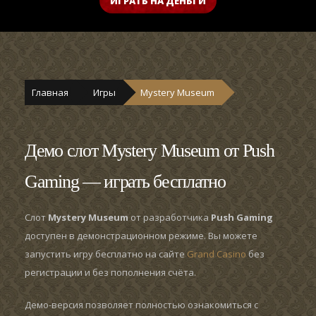
ИГРАТЬ НА ДЕНЬГИ
Главная
Игры
Mystery Museum
Демо слот Mystery Museum от Push
Gaming — играть бесплатно
Слот
Mystery Museum
от разработчика
Push Gaming
доступен в демонстрационном режиме. Вы можете
запустить игру бесплатно на сайте
Grand Casino
без
регистрации и без пополнения счёта.
Демо-версия позволяет полностью ознакомиться с