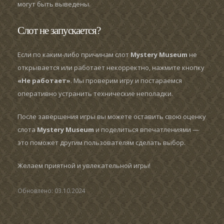
могут быть выведены.
Слот не запускается?
Если по каким-либо причинам слот
Mystery Museum
не
открывается или работает некорректно, нажмите кнопку
«Не работает»
. Мы проверим игру и постараемся
оперативно устранить технические неполадки.
После завершения игры вы можете оставить свою оценку
слота
Mystery Museum
и поделиться впечатлениями —
это поможет другим пользователям сделать выбор.
Желаем приятной и увлекательной игры!
Обновлено:
03.10.2024