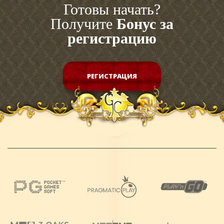
Готовы начать?
Получите
Бонус за
регистрацию
РЕГИСТРАЦИЯ