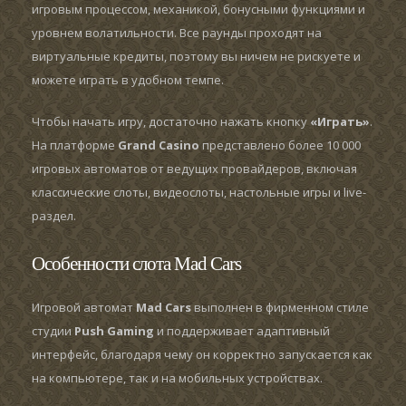
игровым процессом, механикой, бонусными функциями и
уровнем волатильности. Все раунды проходят на
виртуальные кредиты, поэтому вы ничем не рискуете и
можете играть в удобном темпе.
Чтобы начать игру, достаточно нажать кнопку
«Играть»
.
На платформе
Grand Casino
представлено более 10 000
игровых автоматов от ведущих провайдеров, включая
классические слоты, видеослоты, настольные игры и live-
раздел.
Особенности слота Mad Cars
Игровой автомат
Mad Cars
выполнен в фирменном стиле
студии
Push Gaming
и поддерживает адаптивный
интерфейс, благодаря чему он корректно запускается как
на компьютере, так и на мобильных устройствах.