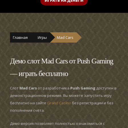
ИГРАТЬ НА ДЕНЬГИ
Главная
Игры
Mad Cars
Демо слот Mad Cars от Push Gaming
— играть бесплатно
Слот
Mad Cars
от разработчика
Push Gaming
доступен в
демонстрационном режиме. Вы можете запустить игру
бесплатно на сайте
Grand Casino
без регистрации и без
пополнения счёта.
Демо-версия позволяет полностью ознакомиться с