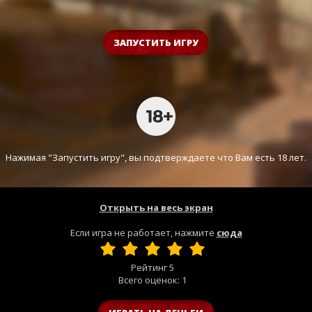
ЗАПУСТИТЬ ИГРУ
Нажимая "Запустить игру", вы подтверждаете что Вам есть 18 лет.
Открыть на весь экран
Если игра не работает, нажмите
сюда
Рейтинг
5
Всего оценок:
1