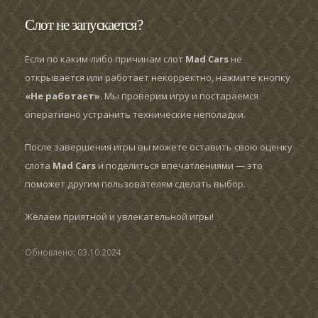
Слот не запускается?
Если по каким-либо причинам слот
Mad Cars
не
открывается или работает некорректно, нажмите кнопку
«Не работает»
. Мы проверим игру и постараемся
оперативно устранить технические неполадки.
После завершения игры вы можете оставить свою оценку
слота
Mad Cars
и поделиться впечатлениями — это
поможет другим пользователям сделать выбор.
Желаем приятной и увлекательной игры!
Обновлено:
03.10.2024