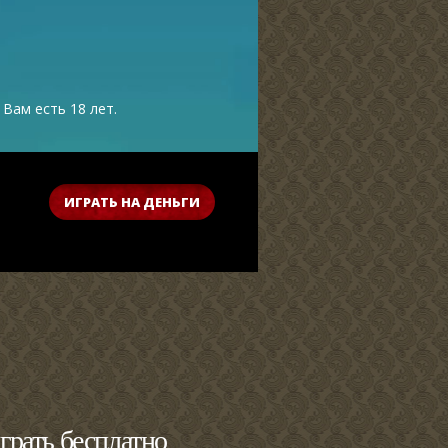
Вам есть 18 лет.
ИГРАТЬ НА ДЕНЬГИ
грать бесплатно