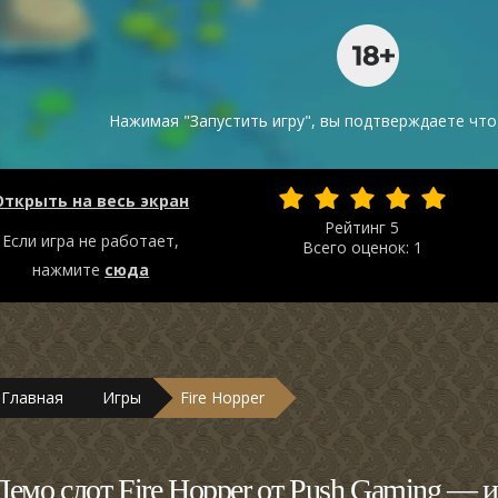
Нажимая "Запустить игру", вы подтверждаете что 
Открыть на весь экран
Рейтинг
5
Если игра не работает,
Всего оценок:
1
нажмите
сюда
Главная
Игры
Fire Hopper
Демо слот Fire Hopper от Push Gaming — и