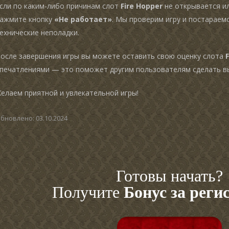
сли по каким-либо причинам слот
Fire Hopper
не открывается и
ажмите кнопку
«Не работает»
. Мы проверим игру и постараем
ехнические неполадки.
осле завершения игры вы можете оставить свою оценку слота
печатлениями — это поможет другим пользователям сделать в
елаем приятной и увлекательной игры!
бновлено:
03.10.2024
Готовы начать?
Получите
Бонус за рег