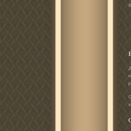
В
Д
н
р
О
х