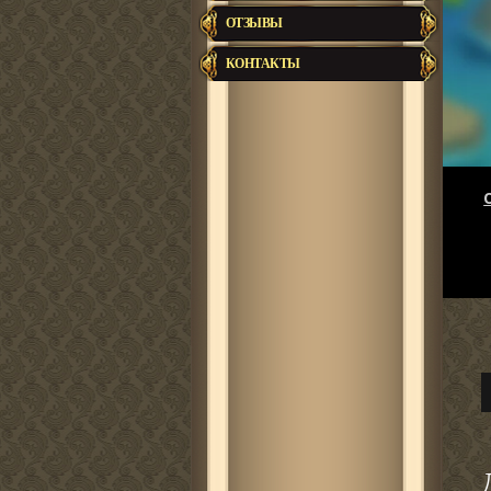
ОТЗЫВЫ
КОНТАКТЫ