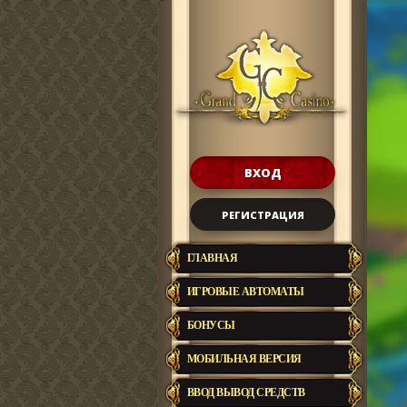
ВХОД
РЕГИСТРАЦИЯ
ГЛАВНАЯ
ИГРОВЫЕ АВТОМАТЫ
БОНУСЫ
МОБИЛЬНАЯ ВЕРСИЯ
ВВОД ВЫВОД СРЕДСТВ