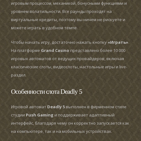
игровым процессом, механикой, бонусными функциями и
уровнем волатильности. Все раунды проходят на
виртуальные кредиты, поэтому вы ничем не рискуете и
можете играть в удобном темпе.
Чтобы начать игру, достаточно нажать кнопку
«Играть»
.
На платформе
Grand Casino
представлено более 10 000
игровых автоматов от ведущих провайдеров, включая
классические слоты, видеослоты, настольные игры и live-
раздел.
Особенности слота Deadly 5
Игровой автомат
Deadly 5
выполнен в фирменном стиле
студии
Push Gaming
и поддерживает адаптивный
интерфейс, благодаря чему он корректно запускается как
на компьютере, так и на мобильных устройствах.