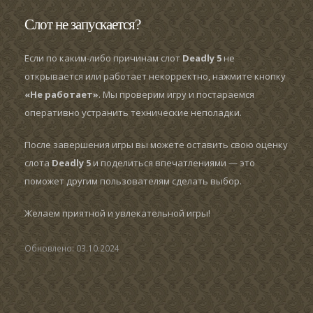
Слот не запускается?
Если по каким-либо причинам слот
Deadly 5
не
открывается или работает некорректно, нажмите кнопку
«Не работает»
. Мы проверим игру и постараемся
оперативно устранить технические неполадки.
После завершения игры вы можете оставить свою оценку
слота
Deadly 5
и поделиться впечатлениями — это
поможет другим пользователям сделать выбор.
Желаем приятной и увлекательной игры!
Обновлено:
03.10.2024