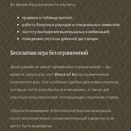
Во время игры вы можете изучить:
правила и таблицу выплат;
работу бонусных раундов и специальных символов;
частоту выпадения выигрышных комбинаций;
поведение слота на длинной дистанции.
Бесплатная игра без ограничений
Демо-режим не имеет временных ограничений — вы
можете запускать слот
Blaze of Ra
неограниченное
количество раз. Это особенно удобно для новых игроков,
которые хотят разобраться в механике, а также для
опытных пользователей, тестирующих стратегии ставок.
Обратите внимание: в бесплатной версии выигрыши
носят исключительно ознакомительный характер и не
могут быть выведены.