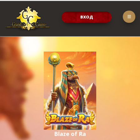
ВХОД
Blaze of Ra