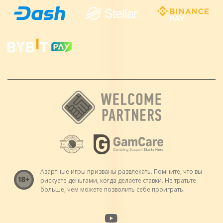
Азартные игры призваны развлекать. Помните, что вы
рискуете деньгами, когда делаете ставки. Не тратьте
больше, чем можете позволить себе проиграть.