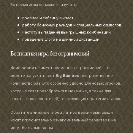
Во время игры вы можете изучить:
правила и таблицу выплат;
работу бонусных раундов и специальных символов;
частоту выпадения выигрышных комбинаций;
поведение слота на длинной дистанции.
Бесплатная игра без ограничений
Демо-режим не имеет временных ограничений — вы
можете запускать слот
Big Bamboo
неограниченное
количество раз. Это особенно удобно для новых игроков,
которые хотят разобраться в механике, а также для
опытных пользователей, тестирующих стратегии ставок.
Обратите внимание: в бесплатной версии выигрыши
носят исключительно ознакомительный характер и не
могут быть выведены.