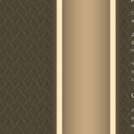
м
Д
ф
н
Ч
п
с
И
а
м