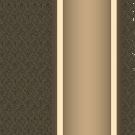
Е
н
т
П
в
Ж
О