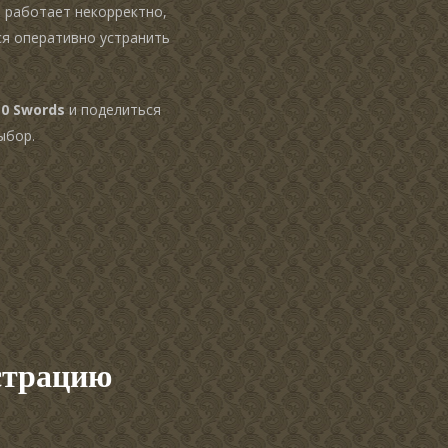
 работает некорректно,
ся оперативно устранить
10 Swords
и поделиться
ыбор.
истрацию