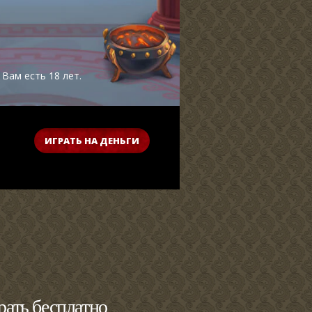
Вам есть 18 лет.
ИГРАТЬ НА ДЕНЬГИ
рать бесплатно