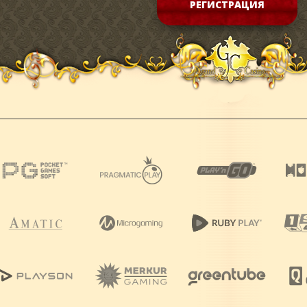
РЕГИСТРАЦИЯ