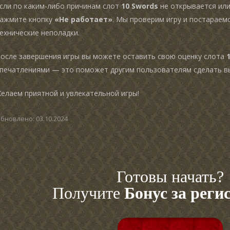
сли по каким-либо причинам слот
10 Swords
не открывается или
ажмите кнопку
«Не работает»
. Мы проверим игру и постараем
ехнические неполадки.
осле завершения игры вы можете оставить свою оценку слота
печатлениями — это поможет другим пользователям сделать в
елаем приятной и увлекательной игры!
бновлено:
03.10.2024
Готовы начать?
Получите
Бонус за рег