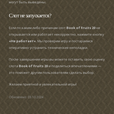
могут быть выведены.
Слот не запускается?
Если по каким-либо причинам слот
Book of Fruits 20
не
открывается или работает некорректно, нажмите кнопку
«Не работает»
. Мы проверим игру и постараемся
оперативно устранить технические неполадки.
После завершения игры вы можете оставить свою оценку
слота
Book of Fruits 20
и поделиться впечатлениями —
это поможет другим пользователям сделать выбор.
Желаем приятной и увлекательной игры!
Обновлено:
03.10.2024