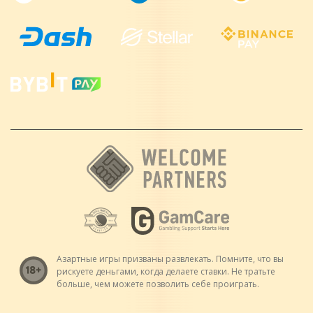
Азартные игры призваны развлекать. Помните, что вы
рискуете деньгами, когда делаете ставки. Не тратьте
больше, чем можете позволить себе проиграть.