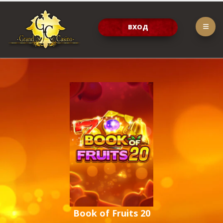
ВХОД
Book of Fruits 20