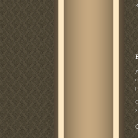
В
Д
н
р
О
х