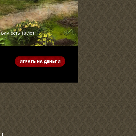
Вам есть 18 лет.
ИГРАТЬ НА ДЕНЬГИ
о