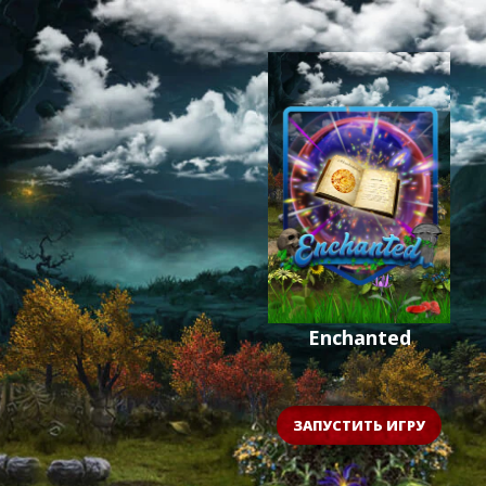
Enchanted
ЗАПУСТИТЬ ИГРУ